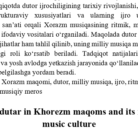
iqotda dutor ijrochiligining tarixiy rivojlanishi,
turaviy   xususiyatlari   va   ularning   ijro   us
san’ati orqali
Xorazm  musiqasining  ritmik,  m
 ifodaviy vositalari o‘rganiladi. Maqolada dutor 
ihatlar ham tahlil qilinib, uning milliy musiqa m
gi  roli  ko‘r
satib  beriladi.  Tadqiqot  natijala
 va yosh avlodga yetkazish jarayonida qo‘llanil
belgilashga yordam beradi.
:
Xorazm maqomi, dutor, milliy musiqa, ijro, rit
 musiqiy meros
 dutar in Khorezm maqoms and its r
music culture