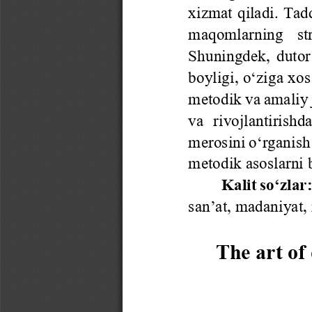
xizmat qiladi. Tadq
maqomlarning   struk
Shuningdek, dutor 
boyligi, o‘ziga xos
metodik va amaliy j
va  rivojlantirishda
merosini o‘rganish
metodik asoslarni 
Kalit so‘zlar
san’at, madaniyat,
The art of