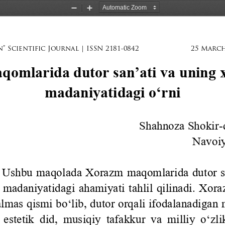
Zoom
Zoom
Out
In
” Scientific Journal | ISSN 2181-0842
25 March
omlarida dutor san’ati va uning 
madaniyatidagi o‘rni
Shahnoza Shokir
-
Nav
oi
 
Ushbu maqolada Xorazm maqomlarida dutor san
madaniyatidagi ahamiyati tahlil qilinadi. Xora
lmas qismi bo‘lib, dutor orqali ifodalanadigan
 estetik  di
d, musiqiy tafakkur va milliy o‘zlik