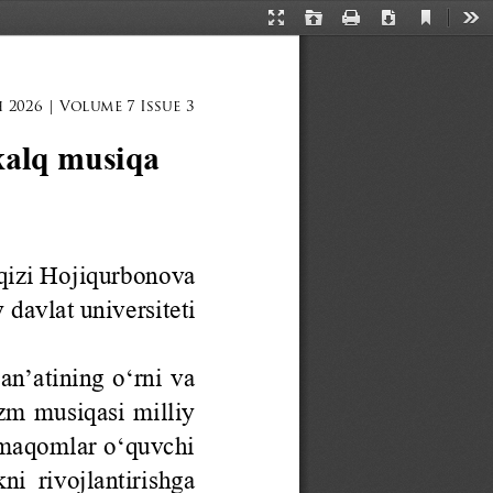
Current
Presentation
Open
Print
Download
Too
View
Mode
 2026 | Volume 7 Issue 3
xalq musiqa 
qizi
Hojiqurbonova
y 
davlat universiteti
’atining o‘rni va 
zm musiqasi milliy 
 maqomlar o‘quvchi 
ni rivojlantirishga 