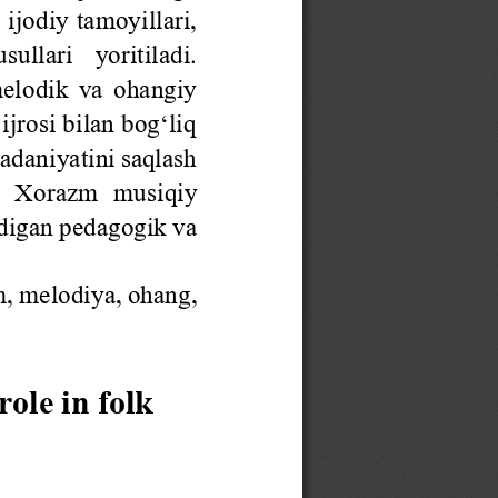
 ijodiy tamoyillari, 
ullari   yoritiladi. 
elodik  va  ohangiy 
ijrosi bilan bog‘liq 
adaniyatini saqlash 
ri  Xorazm  musiqiy 
adigan pedagogik va 
m, melodiya, ohang, 
ole in folk 