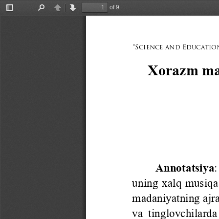
of 9
Toggle
Find
Previous
Next
Sidebar
“Science and Education
Xorazm maq
Annotatsiya
:
uning xalq musiqa 
madaniyatning ajra
va  tinglovchilarda 