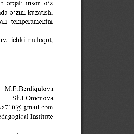
h orqali inson o‘z 
da o‘zini kuzatish, 
qali  temperamentni 
uv, ichki muloqot, 
M.E.Berdiqulova
Sh.I.Omonova
va710@.gmail.com
edagogical Institute