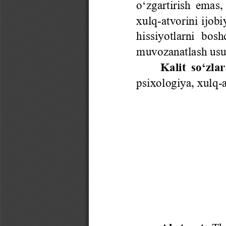
o‘zgartirish emas,
xulq
-
atvorini ijob
hissiyotlarni  bosh
muvozanatlash usul
Kalit so‘zlar
psixologiya, xulq
-