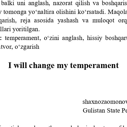
 balki uni anglash, nazorat qilish va boshqaris
iy tomonga yo‘naltira olishini ko‘rsatadi. Maqola
qarish,  reja  asosida  yashash  va  muloqot  or
lari yoritilgan.
:
temperament, o‘zini anglash, hissiy boshqar
atvor, o‘zgarish
I will change my temperament
shaxnozaomono
Gulistan State P