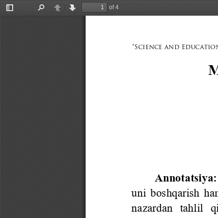
of 4
Toggle
Find
Previous
Next
Sidebar
“Science and Education
M
Annotatsiya
:
uni boshqarish ham
nazardan  tahlil  q