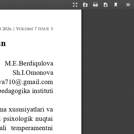
Current
Presentation
Open
Print
Download
Too
View
Mode
 2026 | Volume 7 Issue 3
an
M.E.Berdiqulova
Sh.I.Omonova
va710@.gmail.com
 pedagogika
instituti
a xususiyatlari va 
 psixologik nuqtai 
qali  temperamentni 