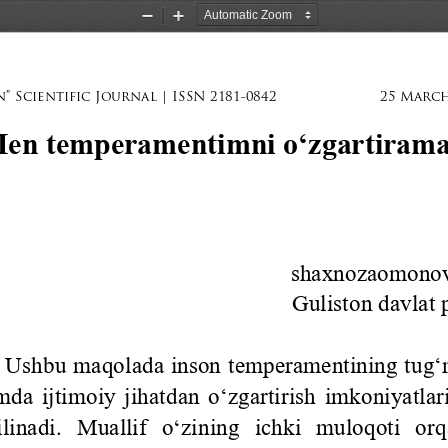
Zoom
Zoom
Out
In
” Scientific Journal | ISSN 2181-0842
25 March
en 
temperamentimni 
oʻzgartiram
shaxnozaomono
Guliston davlat
 
Ushbu maqolada inson temperamentining tugʻm
da ijtimoiy jihatdan oʻzgartirish imkoniyatlari
ilinadi.  Muallif  o‘zining  ichki  muloqoti  or