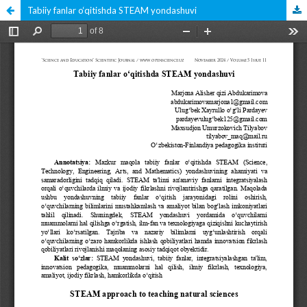
Tabiiy fanlar o‘qitishda STEAM yondashuvi