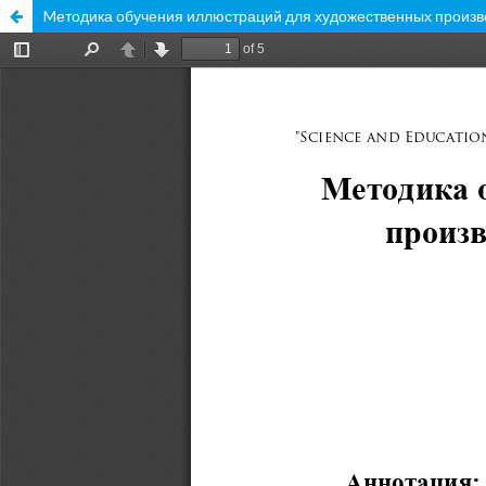
Mетодика обучения иллюстраций для художественных произве