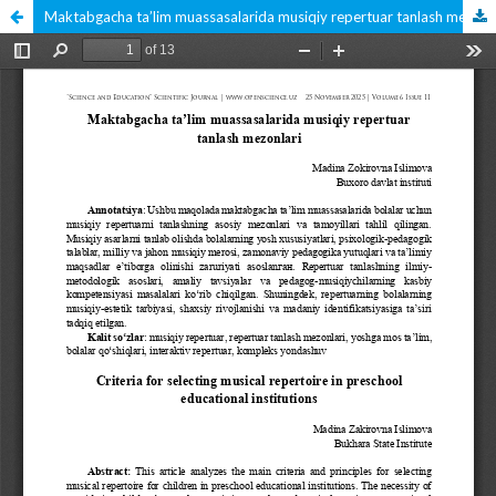
Maktabgacha ta’lim muassasalarida musiqiy repertuar tanlash mezonlari