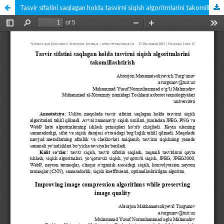
Tasvir sifatini saqlagan holda tasvirni siqish algoritmlarini takomillashtirish