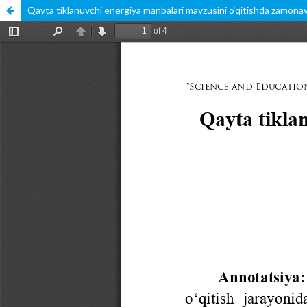
Qayta tiklanuvchi energiya manbalari mavzusini o‘qitishda zamona