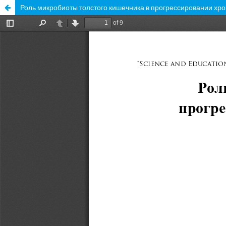
Роль микробиоты толстого кишечника в прогрессировании хро