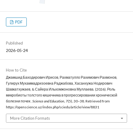
PDF
Published
2026-05-24
How to Cite
Джамшид Баходирович Ирисов, Рахматулло Рахимович Рахмонов,
Гулирух Мухаммадризоевна Раджабова, Хасанхужа Нодирович
Шавкатхужаев, & Сайера Ильхомжоновна Муллаева. (2026). Роль
микробиоты толстого кишечника в прогрессировании хронической
болезни почек .
Science and Education
,
7
(5), 30–38. Retrieved from
https://openscience.uz/index.php/sciedu/article/view/8831
More Citation Formats