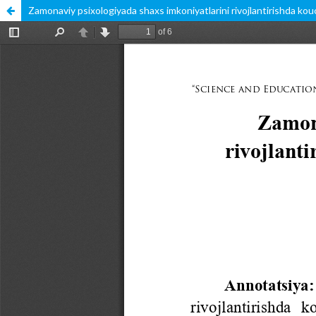
Zamonaviy psixologiyada shaxs imkoniyatlarini rivojlantirishda ko