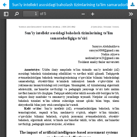
Sun’iy intellekt asosidagi baholash tizimlarining ta’lim samaradorligiga ta’siri