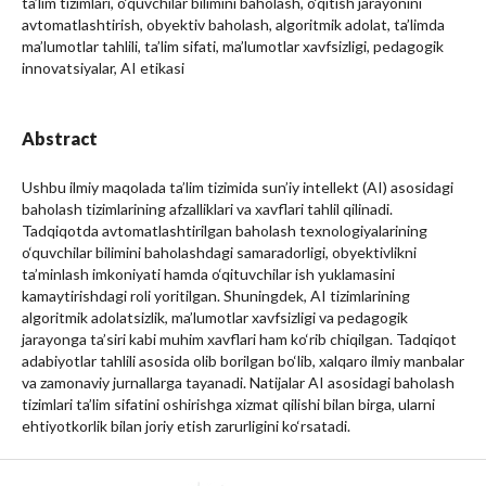
ta’lim tizimlari, o‘quvchilar bilimini baholash, o‘qitish jarayonini
avtomatlashtirish, obyektiv baholash, algoritmik adolat, ta’limda
ma’lumotlar tahlili, ta’lim sifati, ma’lumotlar xavfsizligi, pedagogik
innovatsiyalar, AI etikasi
Abstract
Ushbu ilmiy maqolada ta’lim tizimida sun’iy intellekt (AI) asosidagi
baholash tizimlarining afzalliklari va xavflari tahlil qilinadi.
Tadqiqotda avtomatlashtirilgan baholash texnologiyalarining
o‘quvchilar bilimini baholashdagi samaradorligi, obyektivlikni
ta’minlash imkoniyati hamda o‘qituvchilar ish yuklamasini
kamaytirishdagi roli yoritilgan. Shuningdek, AI tizimlarining
algoritmik adolatsizlik, ma’lumotlar xavfsizligi va pedagogik
jarayonga ta’siri kabi muhim xavflari ham ko‘rib chiqilgan. Tadqiqot
adabiyotlar tahlili asosida olib borilgan bo‘lib, xalqaro ilmiy manbalar
va zamonaviy jurnallarga tayanadi. Natijalar AI asosidagi baholash
tizimlari ta’lim sifatini oshirishga xizmat qilishi bilan birga, ularni
ehtiyotkorlik bilan joriy etish zarurligini ko‘rsatadi.