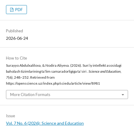
PDF
Published
2026-06-24
How to Cite
Surayyo Abdulxalilova, & Nodira Aliyeva. (2026). Sun’iy intellekt asosidagi
baholash tizimlarining ta’lim samaradorligiga ta’siri .
Science and Education
,
7
(6), 248–252. Retrieved from
https://openscience.uz/index.php/sciedu/article/view/8981
More Citation Formats
Issue
Vol. 7 No. 6 (2026): Science and Education