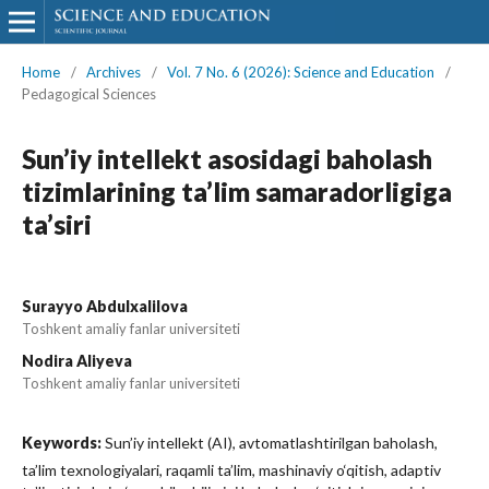
Home
/
Archives
/
Vol. 7 No. 6 (2026): Science and Education
/
Pedagogical Sciences
Sun’iy intellekt asosidagi baholash
tizimlarining ta’lim samaradorligiga
ta’siri
Surayyo Abdulxalilova
Toshkent amaliy fanlar universiteti
Nodira Aliyeva
Toshkent amaliy fanlar universiteti
Keywords:
Sun’iy intellekt (AI), avtomatlashtirilgan baholash,
ta’lim texnologiyalari, raqamli ta’lim, mashinaviy o‘qitish, adaptiv