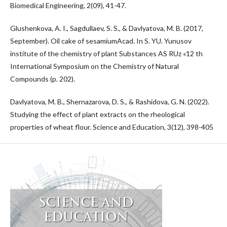
Biomedical Engineering, 2(09), 41-47.
Glushenkova, A. I., Sagdullaev, S. S., & Davlyatova, M. B. (2017,
September). Oil cake of sesamiumAcad. In S. YU. Yunusov
institute of the chemistry of plant Substances AS RUz «12 th
International Symposium on the Chemistry of Natural
Compounds (p. 202).
Davlyatova, M. B., Shernazarova, D. S., & Rashidova, G. N. (2022).
Studying the effect of plant extracts on the rheological
properties of wheat flour. Science and Education, 3(12), 398-405