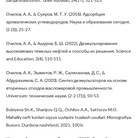
barqarorlashtirish. Ta’lim fidoyilari, 24(17), 521-523.
Очилов, А. А., & Суяров, М. Т. У. (2016). Адсорбция
ароматических углеводородов. Наука и образование сегодня,
(2 (3)), 25-27.
Очилов, А. А., & Ашуров, Б. Ш. (2022). Деэмульгирования
высоковязких тяжелых нефтей и способы их решения. Science
and Education, 3(4), 510-515.
Очилов, А. А., Эшметов, Р. Ж., Салиханова, Д. С., &
Абдурахимов, С. А. (2020). Синтез деэмульгаторов на основе
вторичных отходов масложировой промышленности.
Universum: технические науки, (2-2 (71)), 50-53.
Bokiyeva Sh.K., Sharipov Q.Q., Ochilov A.A., Sattorov M.O.
Mahalliy neft konlari oqova suvlarini tozalash usullari. Monografiya.
Buxoro. Durdona nashriyoti. 2021. 100 b.