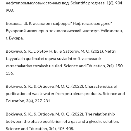
нефтепромысловых сточных вод. Scientific progress, 1(6), 904-
908.
Бокиева, Ш. К. ассистент кафедры" Нефтегазовое дело"
Бухарский инженерно-технологический институт. Узбекистан,
г. Бухара.
Bokiyeva, S. K., Do’Stov, H. B., & Sattorov, M. O. (2021). Neftni
tayyorlash qurilmalari oqova suvlarini neft va mexanik
zarrachalardan tozalash usullari. Science and Education, 2(4), 150-
156.
Bokiyeva, S. K., & Ortiqova, M. O. Q. (2022). Characteristics of
purification of wastewater from petroleum products. Science and
Education, 3(4), 227-231.
Bokiyeva, S. K., & Ortiqova, M. O. Q. (2022). The relationship
between the phase equilibrium of a gas and a glycolic solution.
Science and Education, 3(4), 405-408.