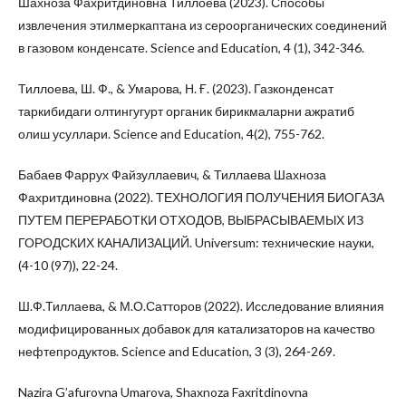
Шахноза Фахритдиновна Тиллоева (2023). Способы
извлечения этилмеркаптана из сероорганических соединений
в газовом конденсате. Science and Education, 4 (1), 342-346.
Тиллоева, Ш. Ф., & Умарова, Н. Ғ. (2023). Газконденсат
таркибидаги олтингугурт органик бирикмаларни ажратиб
олиш усуллари. Science and Education, 4(2), 755-762.
Бабаев Фаррух Файзуллаевич, & Тиллаева Шахноза
Фахритдиновна (2022). ТЕХНОЛОГИЯ ПОЛУЧЕНИЯ БИОГАЗА
ПУТЕМ ПЕРЕРАБОТКИ ОТХОДОВ, ВЫБРАСЫВАЕМЫХ ИЗ
ГОРОДСКИХ КАНАЛИЗАЦИЙ. Universum: технические науки,
(4-10 (97)), 22-24.
Ш.Ф.Тиллаева, & М.О.Сатторов (2022). Исследование влияния
модифицированных добавок для катализаторов на качество
нефтепродуктов. Science and Education, 3 (3), 264-269.
Nazira G’afurovna Umarova, Shaxnoza Faxritdinovna