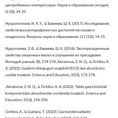
центробежных компрессорах. Наука и образование сегодня,
(2 (3)), 34-35.
Нусратиллоев, И. А. У., & Бакиева, Ш. К. (2017). Исследование
свойств высокопарафинистых дистиллятов газового
конденсата. Вопросы науки и образования, (11 (12)), 14-15.
Нуруллаева, З. В., & Бакиева, Ш. К. (2016). Эксплуатационные
свойства смазочных масел и улучшение их присадками.
Молодой ученый, (8), 274-276..Akramova, Z. N. Q., & Оchilоv, А.
А. (2022). Gazlarni oltingugurt angidridi (SO2) dan absorbsion
usulda tozalash. Science and Education, 3(10), 173-178.
.Akramova, Z. N. Q., & Оchilоv, А. А. (2022). Tabiiy gazni kislotali
komponentdan absorbentlar yordamida tozalash. Science and
Education, 3(10), 196-200.
Ochilov, A., & Gulnara, T. (2022). Gaz kondensatlarini