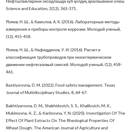
Нефтшламларини оксидлашда куб қолдиқ аралашмани олиш.
Science and Education, 2(12), 363-371.
Яхяев, Н. Ш., & Камолов, А. К. (2016). Лабораторные методы
измерения и приборы контроля коррозии. Молодой ученый,
(12), 455-458.
Яхяев, Н. Ш., & Нафиддинов, У. И. (2016). Расчет и
классификация трубопроводов при неизотермическом
движении нефтегазовый смесей. Молодой ученый, (12), 458-
461.
Baxtiyorovna, D. M. (2022). Food safety management. Texas
Journal of Multidisciplinary Studies, 8, 64-67.
Bakhtiyarovna, D. M., Shakhidovich, S. S., Khalilovich, M. K.,
Mukimovna, A. Z., & Karimovna, Y. N. (2020). Investigation Of The
Effect Of Plant Extracts On The Rheological Properties Of
Wheat Dough. The American Journal of Agriculture and