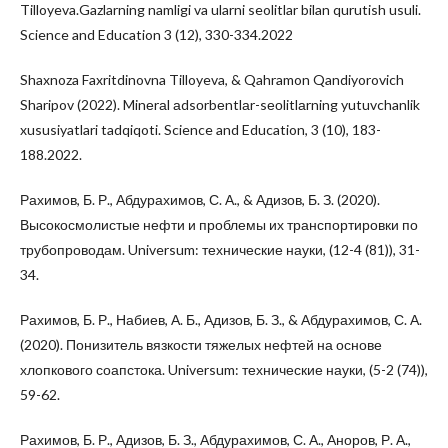
Tilloyeva.Gazlarning namligi va ularni seolitlar bilan qurutish usuli.
Science and Education 3 (12), 330-334.2022
Shaxnoza Faxritdinovna Tilloyeva, & Qahramon Qandiyorovich
Sharipov (2022). Minеrаl аdsоrbеntlаr-sеоlitlаrning yutuvchanlik
xususiyatlari tadqiqoti. Science and Education, 3 (10), 183-
188.2022.
Рахимов, Б. Р., Абдурахимов, С. А., & Адизов, Б. З. (2020).
Высокосмолистые нефти и проблемы их транспортировки по
трубопроводам. Universum: технические науки, (12-4 (81)), 31-
34.
Рахимов, Б. Р., Набиев, А. Б., Адизов, Б. З., & Абдурахимов, С. А.
(2020). Понизитель вязкости тяжелых нефтей на основе
хлопкового соапстока. Universum: технические науки, (5-2 (74)),
59-62.
Рахимов, Б. Р., Адизов, Б. З., Абдурахимов, С. А., Аноров, Р. А.,