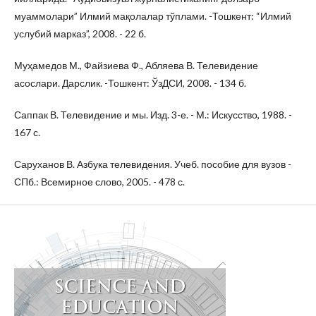
муаммолари” Илмий мақолалар тўплами. -Тошкент: “Илмий
услубий марказ”, 2008. - 22 б.
Муҳамедов М., Файзиева Ф., Абляева В. Телевидение
асослари. Дарслик. -Тошкент: ЎзДСИ, 2008. - 134 б.
Саппак В. Телевидение и мы. Изд. 3-е. - М.: Искусство, 1988. -
167 с.
Саруханов В. Азбука телевидения. Учеб. пособие для вузов -
СПб.: Всемирное слово, 2005. - 478 с.