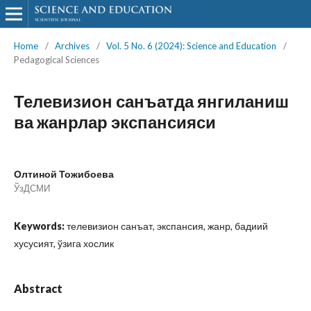
Home
/
Archives
/
Vol. 5 No. 6 (2024): Science and Education
/
Pedagogical Sciences
Телевизион санъатда янгиланиш
ва жанрлар экспансияси
Олтиной Тожибоева
ЎзДСМИ
Keywords:
телевизион санъат, экспансия, жанр, бадиий
хусусият, ўзига хослик
Abstract