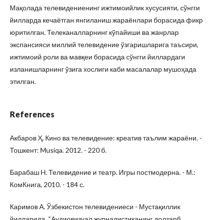
Мақолада телевидениенинг ижтимоийлик хусусияти, сўнгги
йилларда кечаётган янгиланиш жараёнлари борасида фикр
юритилган. Телеканалларнинг кўпайиши ва жанрлар
экспансияси миллий телевидение ўзгаришларига таъсири,
ижтимоий роли ва мавқеи борасида сўнгги йиллардаги
изланишларнинг ўзига хослиги каби масалалар мушоҳада
этилган.
References
Акбаров Ҳ. Кино ва телевидение: креатив таълим жараёни. -
Тошкент: Musiqa. 2012. - 220 б.
Барабаш H. Телевидение и театр. Игры постмодерна. - М.:
КомКнига, 2010. - 184 с.
Каримов А. Ўзбекистон телевидениеси - Мустақиллик
йилларида. “Аудиовизуал журналистиканинг долзарб