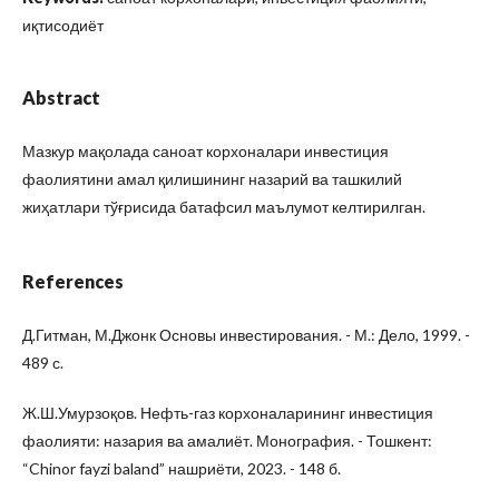
иқтисодиёт
Abstract
Мазкур мақолада саноат корхоналари инвестиция
фаолиятини амал қилишининг назарий ва ташкилий
жиҳатлари тўғрисида батафсил маълумот келтирилган.
References
Д.Гитман, М.Джонк Основы инвестирования. - М.: Дело, 1999. -
489 с.
Ж.Ш.Умурзоқов. Нефть-газ корхоналарининг инвестиция
фаолияти: назария ва амалиёт. Монография. - Тошкент:
“Chinor fayzi baland” нашриёти, 2023. - 148 б.