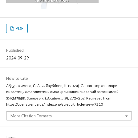
PDF
Published
2024-09-29
How to Cite
Абдурахимова, С. А., & Якуббоев, Н. (2024). Саноат корхоналари
инвестиция фаолиятини амал қилишининг назарий ва ташкилий
жиҳатлари.
Science and Education
,
5
(9), 272–282. Retrieved from
https://openscience.uz/index.php/sciedu/article/view/7210
More Citation Formats
Issue