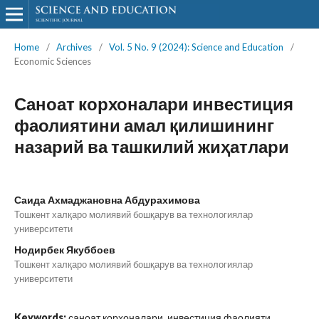
Home
/
Archives
/
Vol. 5 No. 9 (2024): Science and Education
/
Economic Sciences
Саноат корхоналари инвестиция
фаолиятини амал қилишининг
назарий ва ташкилий жиҳатлари
Саида Ахмаджановна Абдурахимова
Тошкент халқаро молиявий бошқарув ва технологиялар
университети
Нодирбек Якуббоев
Тошкент халқаро молиявий бошқарув ва технологиялар
университети
Keywords:
саноат корхоналари, инвестиция фаолияти,