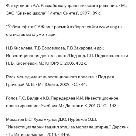
Фатхутдинов Р.А. Разработка управленческого решения. - М.:
ЗАО “Бизнес-школа” “Интел-Синтез”, 1997.- 89 с.
“Ўзбекнефтгаз” АЖнинг расмий ахборот сайти www.ung.uz
статистик маълумотлари.
Н.В.Киселёва, Т.В.Боровикова, Г.В.Захарова и др.;
Инвестиционная деятельность/Под ред. Г.П. Подшиваленко и
Н. В. Киселёвой. М.: КНОРУС, 2005. 432 с.
Риск-менеджмент инвестиционного проекта. / Под ред.
Грачевой М. В. - М.: Юнити, 2009. - С. - 44.
Голов Р.С, Балдин К.В, Передеряев И.И. Инвестиционное
проектирование: Учебник-М.: Дашков и К, 201 О.- C.- 143.
Маматов Б.С, Хужамкулов Д.Ю, Нурбеков О.Ш.
“Инвестицияларни ташкил этиш ва молиялаштириш”. Дарслик.
- Т.: Иқтисод-молия, 2014. - 84-6.