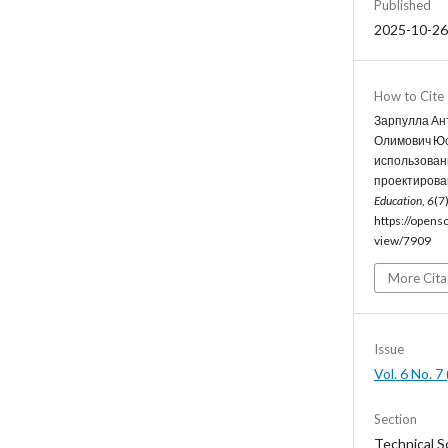
Published
2025-10-26
How to Cite
Зарпулла Ан
Олимович Юс
использован
проектирован
Education
,
6
(7
https://opens
view/7909
More Cita
Issue
Vol. 6 No. 
Section
Technical S