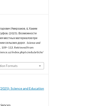
тарович Умирзаков, & Хаким
уфов. (2025). Возможности
ия местных материалов при
ии сельских дорог .
Science and
), 109–113. Retrieved from
cience.uz/index.php/sciedu/article/
tion Formats
7 (2025): Science and Education
ciences