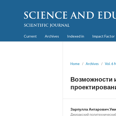
Current
Archives
Indexed in
Impact Factor
Home
/
Archives
/
Vol. 6 
Возможности 
проектировани
Зарпулла Антарович Ум
Джизакский политехнический