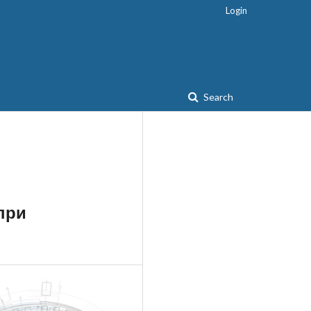
Login
Search
при