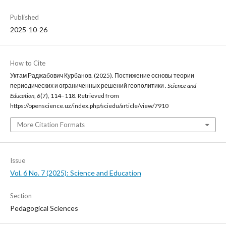
Published
2025-10-26
How to Cite
Уктам Раджабович Курбанов. (2025). Постижение основы теории
периодических и ограниченных решений геополитики .
Science and
Education
,
6
(7), 114–118. Retrieved from
https://openscience.uz/index.php/sciedu/article/view/7910
More Citation Formats
Issue
Vol. 6 No. 7 (2025): Science and Education
Section
Pedagogical Sciences