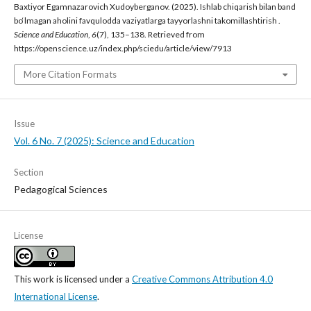
Baxtiyor Egamnazarovich Xudoyberganov. (2025). Ishlab chiqarish bilan band
bo‘lmagan aholini favqulodda vaziyatlarga tayyorlashni takomillashtirish .
Science and Education
,
6
(7), 135–138. Retrieved from
https://openscience.uz/index.php/sciedu/article/view/7913
More Citation Formats
Issue
Vol. 6 No. 7 (2025): Science and Education
Section
Pedagogical Sciences
License
This work is licensed under a
Creative Commons Attribution 4.0
International License
.