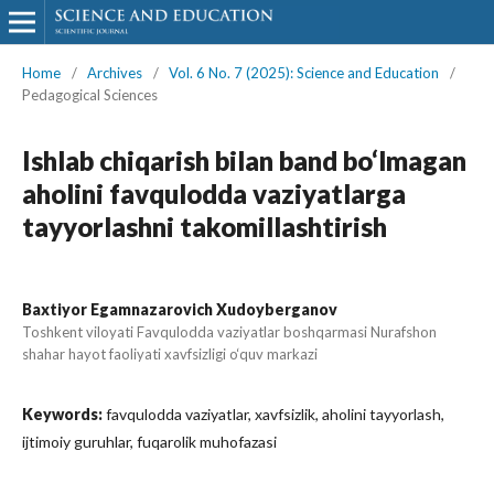
Home
/
Archives
/
Vol. 6 No. 7 (2025): Science and Education
/
Pedagogical Sciences
Ishlab chiqarish bilan band bo‘lmagan
aholini favqulodda vaziyatlarga
tayyorlashni takomillashtirish
Baxtiyor Egamnazarovich Xudoyberganov
Toshkent viloyati Favqulodda vaziyatlar boshqarmasi Nurafshon
shahar hayot faoliyati xavfsizligi o‘quv markazi
Keywords:
favqulodda vaziyatlar, xavfsizlik, aholini tayyorlash,
ijtimoiy guruhlar, fuqarolik muhofazasi