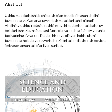
Abstract
Ushbu maqolada ishlab chiqarish bilan band bo‘lmagan aholini
favqulodda vaziyatlarga tayyorlash masalalari tahlil qilinadi.
Aholining ushbu toifasini tashkil etuvchi qatlamlar - talabalar, uy
bekalari, ishsizlar, nafaqadagi fuqarolar va boshqa ijtimoiy guruhlar
faoliyatining o‘ziga xos jihatlari hisobga olingan holda, ularni
favqulodda holatlarga tayyorlash tizimini takomillashtirish bo‘yicha
ilmiy asoslangan takliflar ilgari suriladi.