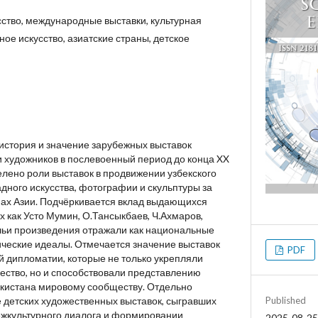
сство, международные выставки, культурная
ое искусство, азиатские страны, детское
 история и значение зарубежных выставок
и художников в послевоенный период до конца XX
елено роли выставок в продвижении узбекского
дного искусства, фотографии и скульптуры за
нах Азии. Подчёркивается вклад выдающихся
их как Усто Мумин, О.Тансыкбаев, Ч.Ахмаров,
 чьи произведения отражали как национальные
тические идеалы. Отмечается значение выставок
PDF
й дипломатии, которые не только укрепляли
ство, но и способствовали представлению
екистана мировому сообществу. Отдельно
 детских художественных выставок, сыгравших
Published
ежкультурного диалога и формировании
2025-08-25