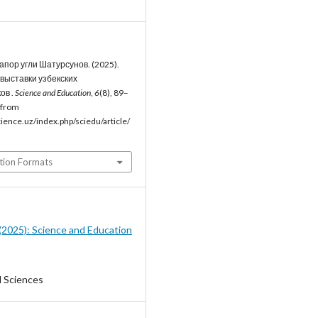
апор угли Шатурсунов. (2025).
выставки узбекских
ов .
Science and Education
,
6
(8), 89–
 from
cience.uz/index.php/sciedu/article/
tion Formats
8 (2025): Science and Education
l Sciences