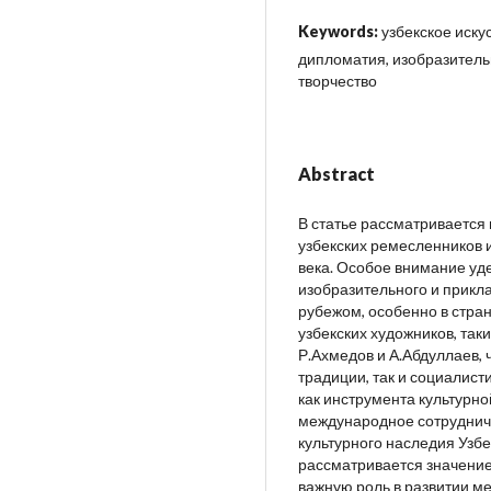
Keywords:
узбекское иску
дипломатия, изобразительн
творчество
Abstract
В статье рассматривается
узбекских ремесленников 
века. Особое внимание уд
изобразительного и прикла
рубежом, особенно в стра
узбекских художников, так
Р.Ахмедов и А.Абдуллаев,
традиции, так и социалис
как инструмента культурно
международное сотрудниче
культурного наследия Узб
рассматривается значение
важную роль в развитии м