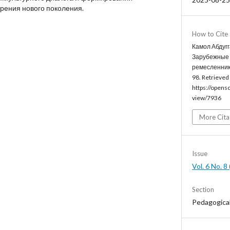
рения нового поколения.
How to Cite
Камол Абдугг
Зарубежные 
ремесленник
98. Retrieved
https://opens
view/7936
More Cita
Issue
Vol. 6 No. 
Section
Pedagogica