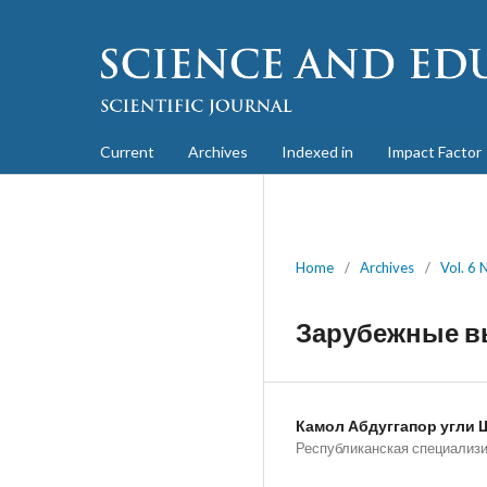
Current
Archives
Indexed in
Impact Factor
Home
/
Archives
/
Vol. 6 
Зарубежные в
Камол Абдуггапор угли 
Республиканская специализ