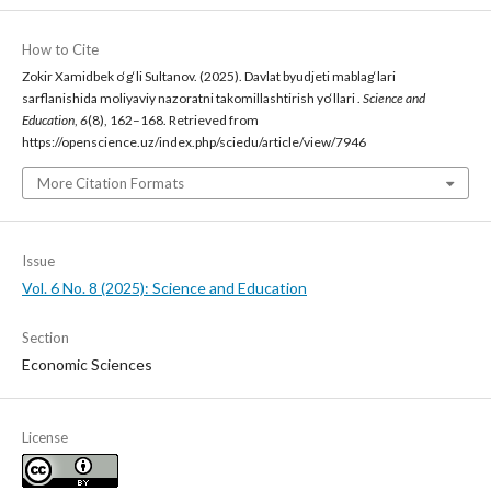
How to Cite
Zokir Xamidbek o‘g‘li Sultanov. (2025). Davlat byudjeti mablag‘lari
sarflanishida moliyaviy nazoratni takomillashtirish yo‘llari .
Science and
Education
,
6
(8), 162–168. Retrieved from
https://openscience.uz/index.php/sciedu/article/view/7946
More Citation Formats
Issue
Vol. 6 No. 8 (2025): Science and Education
Section
Economic Sciences
License