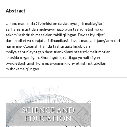
Abstract
Ushbu maqolada O‘zbekiston davlat byudjeti mablag‘lari
sarflanishi ustidan moliyaviy nazoratni tashkil etish va uni
takomillashtirish masalalari tahlil qilingan. Davlat byudjeti
daromadlari va xarajatlari dinamikasi, davlat maqsadli jamg‘armalari
hajmining o‘zgarishi hamda tashqi qarz hisobidan
moliyalashtirilayotgan dasturlar ko‘lami statistik ma’lumotlar
asosida o‘rganilgan. Shuningdek, natijaga yo‘naltirilgan
byudjetlashtirish konsepsiyasining joriy etilishi istiqbollari
muhokama qilingan.