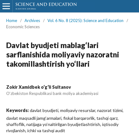
Home
/
Archives
/
Vol. 6 No. 8 (2025): Science and Education
/
Economic Sciences
Davlat byudjeti mablag‘lari
sarflanishida moliyaviy nazoratni
takomillashtirish yo‘llari
Zokir Xamidbek o‘g‘li Sultanov
O‘zbekiston Respublikasi bank moliya akademiyasi
Keywords:
davlat byudjeti, moliyaviy resurslar, nazorat tizimi,
davlat maqsadli jamg‘armalari, fiskal barqarorlik, tashqi qarz,
shaffoflik, natijaga yo‘naltirilgan byudjetlashtirish, iqtisodiy
rivojlanish, ichki va tashqi audit