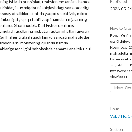
Published
ining ishlash prinsiplari, reaksion mexanizmi hamda
rkibidagi suv miqdorini aniqlashdagi samaradorligi
2026-05-24
asosiy afzalliklari sifatida yuqori selektivlik, mikro
imkoniyati, qisqa tahlil vaqti hamda natijalarning
iqlandi. Shuningdek, Karl Fisher usulining
How to Cite
aniqlash usullariga nisbatan ustun jihatlari qiyosiy
Eʼzoza Orifjo
Karl Fisher titrlash usuli kimyo sanoati mahsulotlari
qizi Ochilova
 jarayonlarni monitoring qilishda hamda
Kosimova. (20
blariga mosligini baholashda samarali analitik usul
mahsulotlar n
Fisher usulini
7
(5), 47–55. 
https://opens
view/8834
More Cita
Issue
Vol. 7 No. 
Section