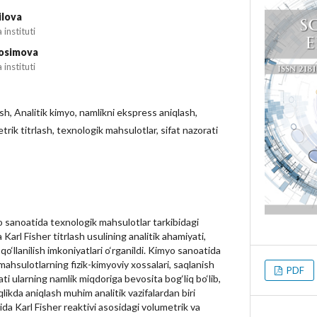
ilova
instituti
Kosimova
instituti
ash, Analitik kimyo, namlikni ekspress aniqlash,
trik titrlash, texnologik mahsulotlar, sifat nazorati
 sanoatida texnologik mahsulotlar tarkibidagi
Karl Fisher titrlash usulining analitik ahamiyati,
qo‘llanilish imkoniyatlari o‘rganildi. Kimyo sanoatida
 mahsulotlarning fizik-kimyoviy xossalari, saqlanish
PDF
ati ularning namlik miqdoriga bevosita bog‘liq bo‘lib,
qlikda aniqlash muhim analitik vazifalardan biri
da Karl Fisher reaktivi asosidagi volumetrik va