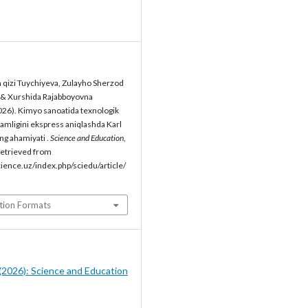
n qizi Tuychiyeva, Zulayho Sherzod
, & Xurshida Rajabboyovna
26). Kimyo sanoatida texnologik
amligini ekspress aniqlashda Karl
ng ahamiyati .
Science and Education
,
Retrieved from
cience.uz/index.php/sciedu/article/
tion Formats
5 (2026): Science and Education