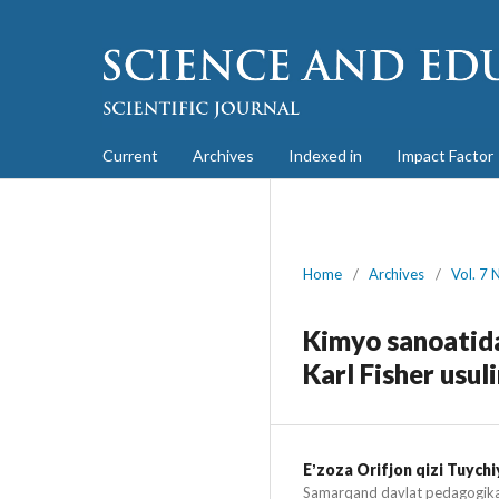
Current
Archives
Indexed in
Impact Factor
Home
/
Archives
/
Vol. 7 
Kimyo sanoatida
Karl Fisher usul
Eʼzoza Orifjon qizi Tuych
Samarqand davlat pedagogika 