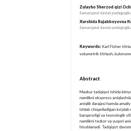
Zulayho Sherzod qizi Och
Samarqand davlat pedagogika 
Xurshida Rajabboyovna 
Samarqand davlat pedagogika 
Keywords:
Karl Fisher titrl
volumetrik titrlash, kulonome
Abstract
Mazkur tadqiqot ishida kimyo
namlikni ekspress aniqlashda 
aniqlik darajasi hamda amaliy 
ishlab chiqariladigan ko‘plab
barqarorligi va texnologik sif
namlikni tezkor va yuqori ani
hisoblanadi. Tadqiqot davomi