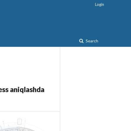
Login
Search
ess aniqlashda