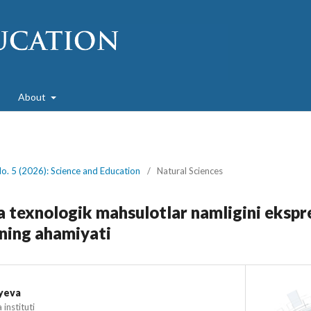
About
No. 5 (2026): Science and Education
/
Natural Sciences
 texnologik mahsulotlar namligini ekspr
ining ahamiyati
iyeva
instituti