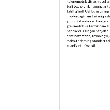
kulonometrik titrlash usullar
turli texnologik namunalar ta
tahlil qilindi. Ushbu usulning 
miqdordagi namlikni aniqlash 
yuqori takrorlanuvchanligi an
gravimetrik va termik namlik 
baholandi. Olingan natijalar 
sifat nazoratida, texnologik
mahsulotlarning standart tala
ekanligini ko‘rsatdi.