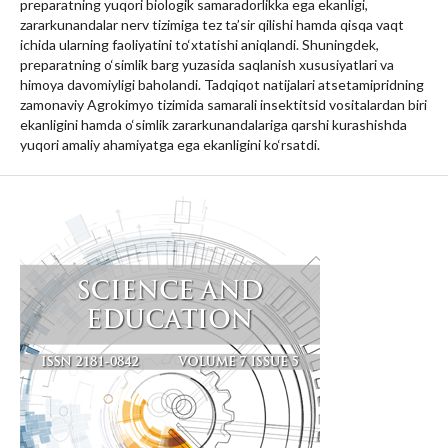
preparatning yuqori biologik samaradorlikka ega ekanligi,
zararkunandalar nerv tizimiga tez ta’sir qilishi hamda qisqa vaqt
ichida ularning faoliyatini to‘xtatishi aniqlandi. Shuningdek,
preparatning o‘simlik barg yuzasida saqlanish xususiyatlari va
himoya davomiyligi baholandi. Tadqiqot natijalari atsetamipridning
zamonaviy Agrokimyo tizimida samarali insektitsid vositalardan biri
ekanligini hamda o‘simlik zararkunandalariga qarshi kurashishda
yuqori amaliy ahamiyatga ega ekanligini ko‘rsatdi.