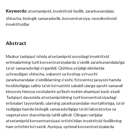
Keywords:
atsetamiprid, insektitsid faollik, zararkunandalar,
shiracha, biologik samaradorlik, konsentratsiya, neonikotinoid
insektitsidlar
Abstract
Mazkur tadqiqot ishida atsetamiprid asosidagi insektitsid
eritmalarining turli konsentratsiyalarda o‘simlik zararkunandalariga
ta’sir samaradorligi o‘rganildi. Qishloq xo‘jaligi ekinlarida
uchraydigan shiracha, oqkanot va boshqa so‘ruvchi
zararkunandalar o‘simliklarning o‘sishi, fotosintez jarayoni hamda
hosildorligiga salbiy ta’sir ko‘rsatishi sababli ularga qarshi samarali
kimyoviy himoya vositalarini qo‘llash muhim ahamiyat kasb etadi.
Tadqiqot davomida atsetamipridning turli konsentratsiyadagi
eritmalari tayyorlanib, ularning zararkunandalar mortalitetiga, ta’sir
tezligiga hamda biologik samaradorligiga ta’siri laboratoriya va
vegetatsion sharoitlarda tahlil qilindi. Olingan natijalar
atsetamiprid konsentratsiyasi ortishi bilan insektitsid faollikning
ham ortishini ko‘rsatdi. Ayniqsa, optimal konsentratsiyalarda