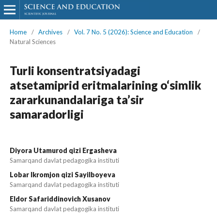
Home
/
Archives
/
Vol. 7 No. 5 (2026): Science and Education
/
Natural Sciences
Turli konsentratsiyadagi
atsetamiprid eritmalarining o‘simlik
zararkunandalariga ta’sir
samaradorligi
Diyora Utamurod qizi Ergasheva
Samarqand davlat pedagogika instituti
Lobar Ikromjon qizi Sayilboyeva
Samarqand davlat pedagogika instituti
Eldor Safariddinovich Xusanov
Samarqand davlat pedagogika instituti