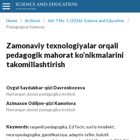
Home
/
Archives
/
Vol. 7 No. 5 (2026): Science and Education
/
Pedagogical Sciences
Zamonaviy texnologiyalar orqali
pedagogik mahorat ko‘nikmalarini
takomillashtirish
Oygul Saydakbar-qizi Davronboyeva
Namangan davlat pedagogika instituti
Azimaxon Odiljon-qizi Kamolova
Namangan davlat pedagogika instituti
Keywords:
raqamli pedagogika, EdTech, sun’iy intellekt,
neyropedagogika, gamifikatsiya, adaptiv ta’lim, bulutli