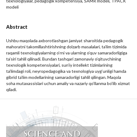
texnologiyalar, pedagogik kompetensiya, SAMR modeli, TPACK
modeli
Abstract
Ushbu maqolada axborotlashgan jamiyat sharoitida pedagogik
mahoratni takomillashtirishning dolzarb masalalari, ta’lim tizimida
raqamli texnologiyalarning o‘rni va ularning o‘quv samaradorligiga
ta’siri tahlil qilinadi. Bundan tashqari zamonaviy o‘qituvchining
texnologik kompetensiyalari, sun’iy intellekt tizimlarining
ta’limdagi roli, neyropedagogika va texnologiya uyg‘unligi hamda
gibrid ta’lim modellarining samaradorligi tahlil qilingan. Maqola
soha mutaxassislari uchun amaliy va nazariy qo‘llanma bo‘lib xizmat
qiladi.