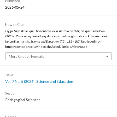
Published
2026-05-24
How to Cite
Oygul Saydakbar-qizi Davronboyeva, & Azimaxon Odiljon-qizi Kamolova.
(2026). Zamonaviy texnologiyalar orqali pedagogik mahorat ko‘nikmalarini
takomillashtirish .
Science and Education
,
7
(5), 182–187. Retrieved from
https://openscience.uz/index.php/sciedu/article/view/8856
More Citation Formats
Issue
Vol. 7 No. 5 (2026): Science and Education
Section
Pedagogical Sciences