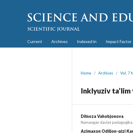
Current
Archives
Indexed in
Impact Factor
Home
/
Archives
/
Vol. 7 
Inklyuziv ta’lim
Dilnoza Vahobjonova
Namangan davlat pedagogika i
Azimaxon Odiljon-qizi K