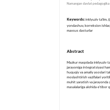
Namangan davlat pedagogika i
Keywords:
inklyuziv ta’lim,
yondashuv, korreksion ishlar,
maxsus dasturlar
Abstract
Mazkur maqolada inklyuziv ta
jarayoniga integratsiyasi ham
huquqiy va amaliy asoslari tahl
moslashtirish vazifalari yori
muhit yaratish va jarayonda 
masalalariga alohida e’tibor q