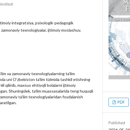
nstituti
 ijtimoiy integratsiya, psixologik-pedagogik
 zamonaviy texnologiyalar, ijtimoiy moslashuv,
’lim va zamonaviy texnologiyalarning ta’lim
da uni O‘zbekiston ta’lim tizimida tashkil etishning
il qilinib, maxsus ehtiyojli bolalarni ijtimoiy
tilgan. Shuningdek, ta’lim muassasalarida teng huquqli
zamonaviy ta’lim texnologiyalaridan foydalanish
PDF
aratilgan.
Published
2026-05-24