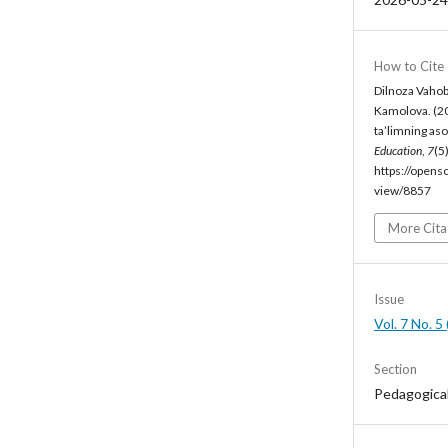
How to Cite
Dilnoza Vahob
Kamolova. (20
ta’limning aso
Education
,
7
(5
https://opens
view/8857
More Cita
Issue
Vol. 7 No. 
Section
Pedagogica