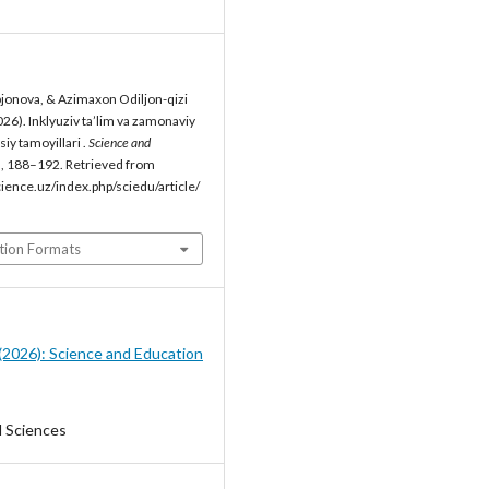
jonova, & Azimaxon Odiljon-qizi
26). Inklyuziv ta’lim va zamonaviy
siy tamoyillari .
Science and
), 188–192. Retrieved from
cience.uz/index.php/sciedu/article/
tion Formats
5 (2026): Science and Education
l Sciences