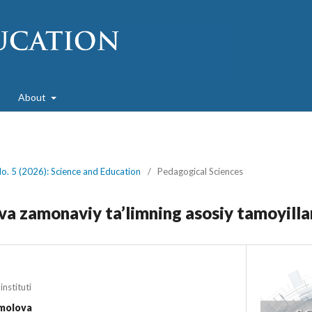
About
No. 5 (2026): Science and Education
/
Pedagogical Sciences
 va zamonaviy ta’limning asosiy tamoyilla
nstituti
amolova