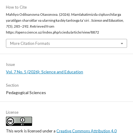
How to Cite
Mahliyo Odilxanovna Otaxonova. (2026). Mamlakatimizda o‘qituvchilarga
yaratilgan sharoitlar va ularning kasbiy tanlovga ta’siri .
Science and Education
,
7
(5), 285–292. Retrieved from
https://openscience.uz/index.php/sciedu/article/view/8872
More Citation Formats
Issue
Vol. 7 No. 5 (2026): Science and Education
Section
Pedagogical Sciences
License
This work is licensed under a
Creative Commons Attribution 4.0