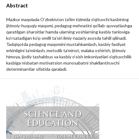
Abstract
Mazkur maqolada O‘zbekiston ta’lim tizimida o‘qituvchi kasbining
ijtimoiy-huquqiy maqomi, pedagog mehnatini qo‘llab-quvvatlashga
qaratilgan sharoitlar hamda ularning yoshlarning kasbiy tanloviga
ko‘rsatadigan ko‘p omilli ta’siri ilmiy-nazariy asosda tahlil qilinadi.
Tadqiqotda pedagog maqomini mustahkamlash, kasbiy faoliyat
erkinligini ta’minlash, metodik ta’minot, malaka oshirish, ijtimoiy
himoya, ijodiy tashabbus va kasbiy o‘sish imkoniyatlari o‘qituvchilik
kasbiga nisbatan motivatsion munosabatni shakllantiruvchi
determinantlar sifatida qaraladi.