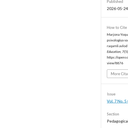
Published
2026-05-24
How to Cite
Marjona Yoqub
psixologiya va
raqamli avlod 
Education
,
7
(5
https://opens
view/8876
More Cita
Issue
Vol. 7 No. 
Section
Pedagogica