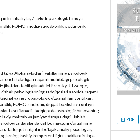
qamli mahalliylar, Z avlodi, psixologik himoya,
hvandlik, FOMO, media-savodxonlik, pedagogik
ya
(Z va Alpha avlodlari) vakillarining psixologik-
lar duch keladigan raqamli muhitdagi psixologik
y jihatdan tahlil qilinadi. M.Prensky, J.Twenge,
a o‘zbek psixologlarining tadqiqotlari asosida raqamli
sional va neyropsixologik o‘zgarishlari yoritilgan.
vandlik, FOMO sindromi, diqqat buzilishi va onlayn
olar tasniflanadi. Tadqiqotda psixologik himoyaning
 oilaviy, maktab va jamiyat darajasidagi - ishlab
PDF
ixologiya darslarida ushbu mavzuni o‘qitishning
an. Tadqiqot natijalari bo‘lajak amaliy psixologlar,
oglarning kasbiy kompetentligini shakllantirishga