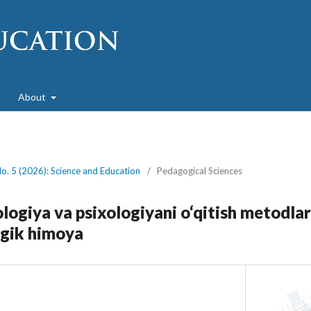
About
No. 5 (2026): Science and Education
/
Pedagogical Sciences
logiya va psixologiyani o‘qitish metodla
ogik himoya