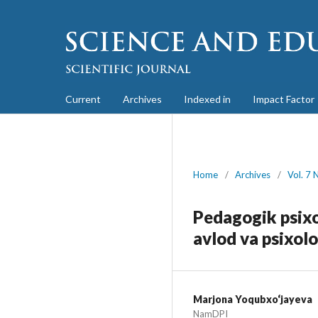
Current
Archives
Indexed in
Impact Factor
Home
/
Archives
/
Vol. 7 
Pedagogik psixo
avlod va psixol
Marjona Yoqubxo‘jayeva
NamDPI