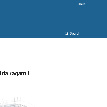
Login
Search
rida raqamli