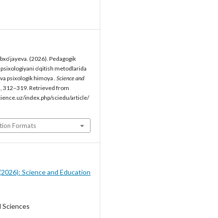
xo‘jayeva. (2026). Pedagogik
 psixologiyani o‘qitish metodlarida
va psixologik himoya .
Science and
), 312–319. Retrieved from
cience.uz/index.php/sciedu/article/
tion Formats
5 (2026): Science and Education
l Sciences