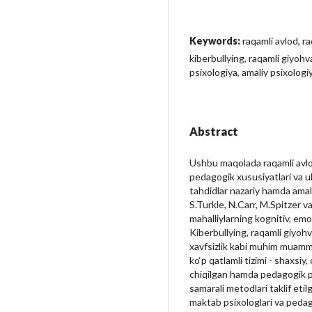
Keywords:
raqamli avlod, ra
kiberbullying, raqamli giyo
psixologiya, amaliy psixologi
Abstract
Ushbu maqolada raqamli avlod 
pedagogik xususiyatlari va u
tahdidlar nazariy hamda amali
S.Turkle, N.Carr, M.Spitzer v
mahalliylarning kognitiv, emot
Kiberbullying, raqamli giyoh
xavfsizlik kabi muhim muamm
ko‘p qatlamli tizimi - shaxsiy,
chiqilgan hamda pedagogik ps
samarali metodlari taklif etilg
maktab psixologlari va pedag