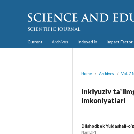
Current
Archives
Indexed in
Impact Factor
Home
/
Archives
/
Vol. 7 
Inklyuziv taʼli
imkoniyatlari
Dilshodbek Yuldashali-o‘g
NamDPI