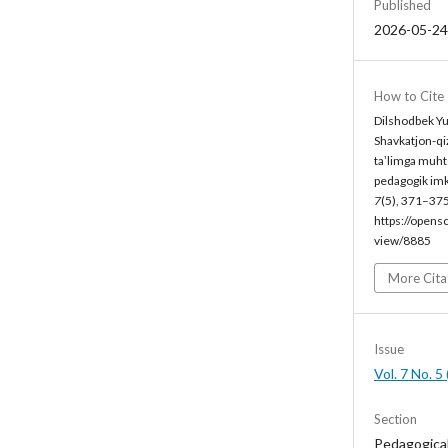
Published
2026-05-24
How to Cite
Dilshodbek Yul
Shavkatjon-qiz
taʼlimga muhto
pedagogik imk
7
(5), 371–375
https://opens
view/8885
More Cita
Issue
Vol. 7 No. 
Section
Pedagogica