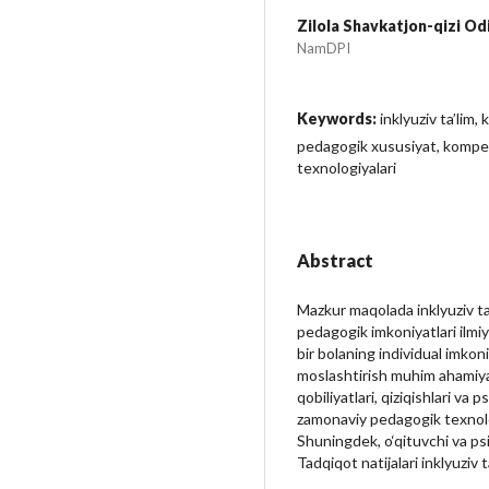
Zilola Shavkatjon-qizi Od
NamDPI
Keywords:
inklyuziv ta’lim,
pedagogik xususiyat, kompete
texnologiyalari
Abstract
Mazkur maqolada inklyuziv ta
pedagogik imkoniyatlari ilmiy j
bir bolaning individual imkoni
moslashtirish muhim ahamiyat
qobiliyatlari, qiziqishlari va
zamonaviy pedagogik texnolog
Shuningdek, o‘qituvchi va psi
Tadqiqot natijalari inklyuziv t