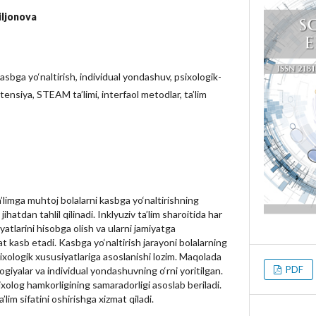
iljonova
 kasbga yo‘naltirish, individual yondashuv, psixologik-
nsiya, STEAM ta’limi, interfaol metodlar, ta’lim
’limga muhtoj bolalarni kasbga yo‘naltirishning
ihatdan tahlil qilinadi. Inklyuziv ta’lim sharoitida har
yatlarini hisobga olish va ularni jamiyatga
 kasb etadi. Kasbga yo‘naltirish jarayoni bolalarning
 psixologik xususiyatlariga asoslanishi lozim. Maqolada
PDF
iyalar va individual yondashuvning o‘rni yoritilgan.
xolog hamkorligining samaradorligi asoslab beriladi.
a’lim sifatini oshirishga xizmat qiladi.