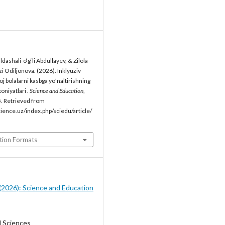
dashali-o‘g‘li Abdullayev, & Zilola
i Odiljonova. (2026). Inklyuziv
j bolalarni kasbga yoʻnaltirishning
oniyatlari .
Science and Education
,
. Retrieved from
cience.uz/index.php/sciedu/article/
tion Formats
5 (2026): Science and Education
l Sciences