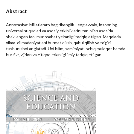
Abstract
Annotasiya: Millatlararo bag‘rikenglik - eng avvalo, insonning
universal huquqlari va asosiy erkinliklarini tan olish asosida
shakllangan faol munosabat yekanligi tadqiq etilgan. Maqolada
xilma-xil madaniyatlani hurmat qilish, qabul qilish va to‘g‘ri
tushunishni anglatadi. Uni bilim, samimiyat, ochiq muloqot hamda
hur fikr, vijdon va e’tiqod erkinligi ilmiy tadqiq etilgan.