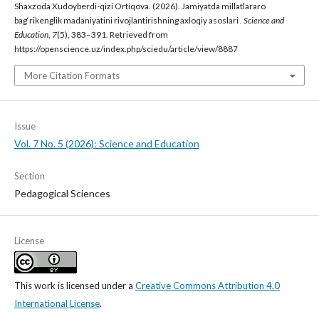
Shaxzoda Xudoyberdi-qizi Ortiqova. (2026). Jamiyatda millatlararo
bag‘rikenglik madaniyatini rivojlantirishning axloqiy asoslari .
Science and
Education
,
7
(5), 383–391. Retrieved from
https://openscience.uz/index.php/sciedu/article/view/8887
More Citation Formats
Issue
Vol. 7 No. 5 (2026): Science and Education
Section
Pedagogical Sciences
License
This work is licensed under a
Creative Commons Attribution 4.0
International License
.