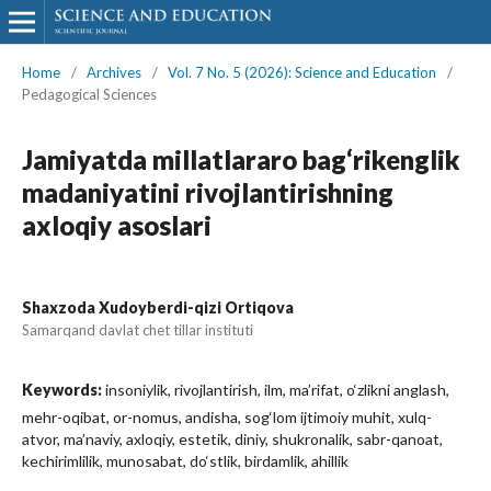
Home
/
Archives
/
Vol. 7 No. 5 (2026): Science and Education
/
Pedagogical Sciences
Jamiyatda millatlararo bag‘rikenglik
madaniyatini rivojlantirishning
axloqiy asoslari
Shaxzoda Xudoyberdi-qizi Ortiqova
Samarqand davlat chet tillar instituti
Keywords:
insoniylik, rivojlantirish, ilm, ma’rifat, o‘zlikni anglash,
mehr-oqibat, or-nomus, andisha, sog‘lom ijtimoiy muhit, xulq-
atvor, ma’naviy, axloqiy, estetik, diniy, shukronalik, sabr-qanoat,
kechirimlilik, munosabat, do‘stlik, birdamlik, ahillik