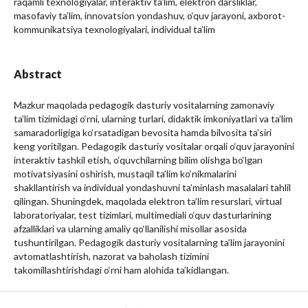
raqamli texnologiyalar, interaktiv ta’lim, elektron darsliklar,
masofaviy ta’lim, innovatsion yondashuv, o‘quv jarayoni, axborot-
kommunikatsiya texnologiyalari, individual ta’lim
Abstract
Mazkur maqolada pedagogik dasturiy vositalarning zamonaviy
ta’lim tizimidagi o‘rni, ularning turlari, didaktik imkoniyatlari va ta’lim
samaradorligiga ko‘rsatadigan bevosita hamda bilvosita ta’siri
keng yoritilgan. Pedagogik dasturiy vositalar orqali o‘quv jarayonini
interaktiv tashkil etish, o‘quvchilarning bilim olishga bo‘lgan
motivatsiyasini oshirish, mustaqil ta’lim ko‘nikmalarini
shakllantirish va individual yondashuvni ta’minlash masalalari tahlil
qilingan. Shuningdek, maqolada elektron ta’lim resurslari, virtual
laboratoriyalar, test tizimlari, multimediali o‘quv dasturlarining
afzalliklari va ularning amaliy qo‘llanilishi misollar asosida
tushuntirilgan. Pedagogik dasturiy vositalarning ta’lim jarayonini
avtomatlashtirish, nazorat va baholash tizimini
takomillashtirishdagi o‘rni ham alohida ta’kidlangan.