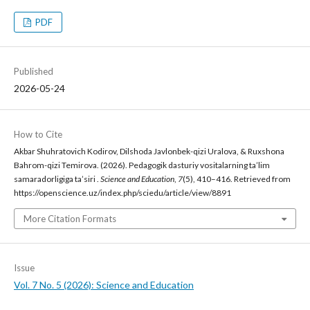
PDF
Published
2026-05-24
How to Cite
Akbar Shuhratovich Kodirov, Dilshoda Javlonbek-qizi Uralova, & Ruxshona
Bahrom-qizi Temirova. (2026). Pedagogik dasturiy vositalarning ta’lim
samaradorligiga ta’siri .
Science and Education
,
7
(5), 410–416. Retrieved from
https://openscience.uz/index.php/sciedu/article/view/8891
More Citation Formats
Issue
Vol. 7 No. 5 (2026): Science and Education