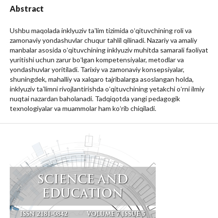
Abstract
Ushbu maqolada inklyuziv taʼlim tizimida oʻqituvchining roli va
zamonaviy yondashuvlar chuqur tahlil qilinadi. Nazariy va amaliy
manbalar asosida oʻqituvchining inklyuziv muhitda samarali faoliyat
yuritishi uchun zarur boʻlgan kompetensiyalar, metodlar va
yondashuvlar yoritiladi. Tarixiy va zamonaviy konsepsiyalar,
shuningdek, mahalliy va xalqaro tajribalarga asoslangan holda,
inklyuziv taʼlimni rivojlantirishda oʻqituvchining yetakchi oʻrni ilmiy
nuqtai nazardan baholanadi. Tadqiqotda yangi pedagogik
texnologiyalar va muammolar ham koʻrib chiqiladi.