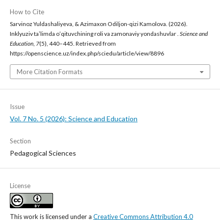
How to Cite
Sarvinoz Yuldashaliyeva, & Azimaxon Odiljon-qizi Kamolova. (2026).
Inklyuziv taʼlimda oʻqituvchining roli va zamonaviy yondashuvlar .
Science and
Education
,
7
(5), 440–445. Retrieved from
https://openscience.uz/index.php/sciedu/article/view/8896
More Citation Formats
Issue
Vol. 7 No. 5 (2026): Science and Education
Section
Pedagogical Sciences
License
This work is licensed under a
Creative Commons Attribution 4.0