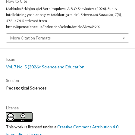
How to Cite
Mahbuba Erkinjon-qizi Berdimqulova, & B.O.Shavkatov. (2026). Sun’iy
intellektning yoshlar ongi va tafakkuriga ta’siri .
Science and Education
,
7
(5),
472–474. Retrieved from
https://openscience.uz/index.php/sciedu/article/view/8902
More Citation Formats
Issue
Vol. 7 No. 5 (2026): Science and Education
Section
Pedagogical Sciences
License
This work is licensed under a
Creative Commons Attribution 4.0
International License
.