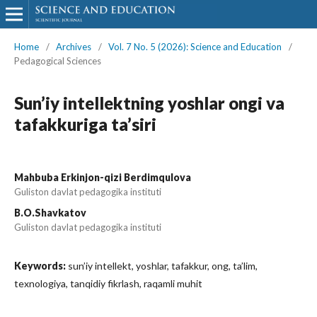
Home
/
Archives
/
Vol. 7 No. 5 (2026): Science and Education
/
Pedagogical Sciences
Sun’iy intellektning yoshlar ongi va
tafakkuriga ta’siri
Mahbuba Erkinjon-qizi Berdimqulova
Guliston davlat pedagogika instituti
B.O.Shavkatov
Guliston davlat pedagogika instituti
Keywords:
sun’iy intellekt, yoshlar, tafakkur, ong, ta’lim,
texnologiya, tanqidiy fikrlash, raqamli muhit