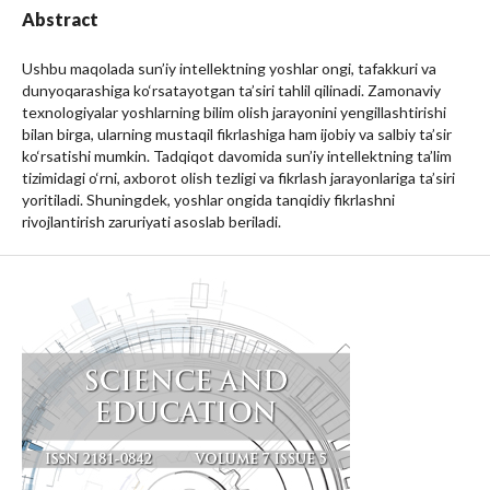
Abstract
Ushbu maqolada sun’iy intellektning yoshlar ongi, tafakkuri va
dunyoqarashiga ko‘rsatayotgan ta’siri tahlil qilinadi. Zamonaviy
texnologiyalar yoshlarning bilim olish jarayonini yengillashtirishi
bilan birga, ularning mustaqil fikrlashiga ham ijobiy va salbiy ta’sir
ko‘rsatishi mumkin. Tadqiqot davomida sun’iy intellektning ta’lim
tizimidagi o‘rni, axborot olish tezligi va fikrlash jarayonlariga ta’siri
yoritiladi. Shuningdek, yoshlar ongida tanqidiy fikrlashni
rivojlantirish zaruriyati asoslab beriladi.