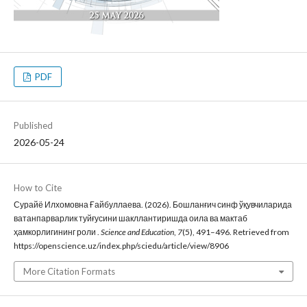
PDF
Published
2026-05-24
How to Cite
Сурайё Илхомовна Ғайбуллаева. (2026). Бошланғич синф ўқувчиларида
ватанпарварлик туйғусини шакллантиришда оила ва мактаб
ҳамкорлигининг роли .
Science and Education
,
7
(5), 491–496. Retrieved from
https://openscience.uz/index.php/sciedu/article/view/8906
More Citation Formats