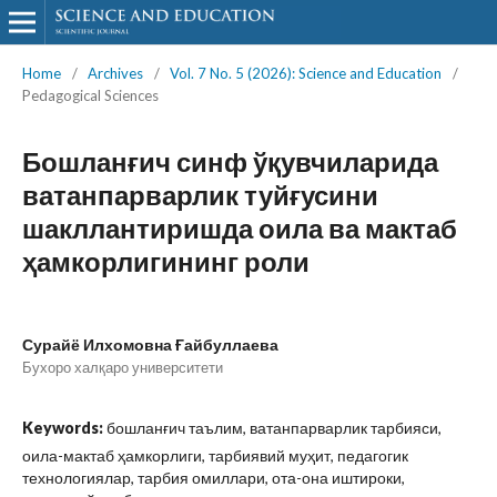
Home
/
Archives
/
Vol. 7 No. 5 (2026): Science and Education
/
Pedagogical Sciences
Бошланғич синф ўқувчиларида
ватанпарварлик туйғусини
шакллантиришда оила ва мактаб
ҳамкорлигининг роли
Сурайё Илхомовна Ғайбуллаева
Бухоро халқаро университети
Keywords:
бошланғич таълим, ватанпарварлик тарбияси,
оила-мактаб ҳамкорлиги, тарбиявий муҳит, педагогик
технологиялар, тарбия омиллари, ота-она иштироки,