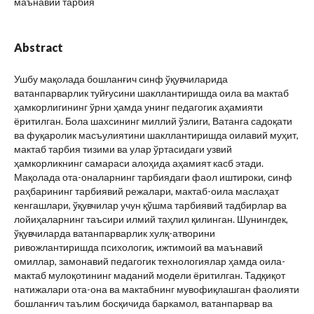
маънавий тарбия
Abstract
Ушбу мақолада бошланғич синф ўқувчиларида
ватанпарварлик туйғусини шакллантиришда оила ва мактаб
ҳамкорлигининг ўрни ҳамда унинг педагогик аҳамияти
ёритилган. Бола шахсининг миллий ўзлиги, Ватанга садоқати
ва фуқаролик масъулиятини шакллантиришда оилавий муҳит,
мактаб тарбия тизими ва улар ўртасидаги узвий
ҳамкорликнинг самараси алоҳида аҳамият касб этади.
Мақолада ота-оналарнинг тарбиядаги фаол иштироки, синф
раҳбарининг тарбиявий режалари, мактаб-оила маслаҳат
кенгашлари, ўқувчилар учун қўшма тарбиявий тадбирлар ва
лойиҳаларнинг таъсири илмий таҳлил қилинган. Шунингдек,
ўқувчиларда ватанпарварлик хулқ-атворини
ривожлантиришда психологик, ижтимоий ва маънавий
омиллар, замонавий педагогик технологиялар ҳамда оила-
мактаб мулоқотининг маданий модели ёритилган. Тадқиқот
натижалари ота-она ва мактабнинг мувофиқлашган фаолияти
бошланғич таълим босқичида баркамол, ватанпарвар ва