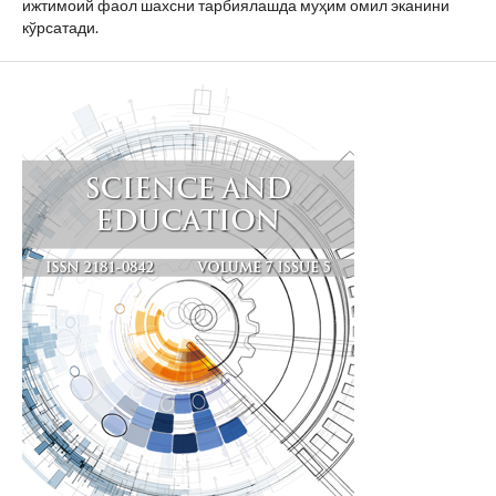
ижтимоий фаол шахсни тарбиялашда муҳим омил эканини
кўрсатади.