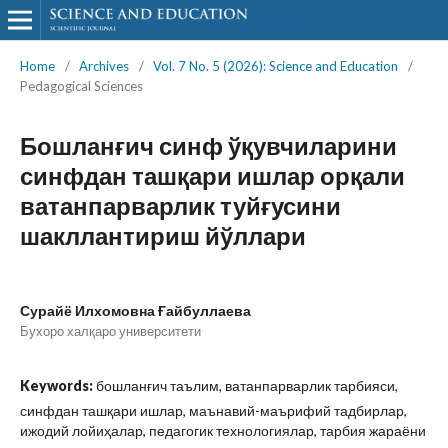
Home
/
Archives
/
Vol. 7 No. 5 (2026): Science and Education
/
Pedagogical Sciences
Бошланғич синф ўқувчиларини
синфдан ташқари ишлар орқали
ватанпарварлик туйғусини
шакллантириш йўллари
Сурайё Илхомовна Ғайбуллаева
Бухоро халқаро университети
Keywords:
бошланғич таълим, ватанпарварлик тарбияси,
синфдан ташқари ишлар, маънавий-маърифий тадбирлар,
ижодий лойиҳалар, педагогик технологиялар, тарбия жараёни