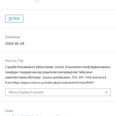
PDF
Published
2026-05-24
How to Cite
Сурайё Илхомовна Ғайбуллаева. (2026). Бошланғич синф ўқувчиларини
синфдан ташқари ишлар орқали ватанпарварлик туйғусини
шакллантириш йўллари .
Science and Education
,
7
(5), 497–504. Retrieved
from https://openscience.uz/index.php/sciedu/article/view/8907
More Citation Formats
Issue