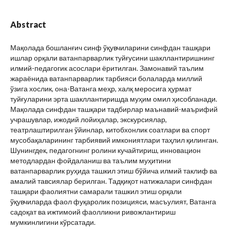
Abstract
Мақолада бошланғич синф ўқувчиларини синфдан ташқари
ишлар орқали ватанпарварлик туйғусини шакллантиришнинг
илмий-педагогик асослари ёритилган. Замонавий таълим
жараёнида ватанпарварлик тарбияси болаларда миллий
ўзига хослик, она-Ватанга меҳр, халқ меросига ҳурмат
туйғуларини эрта шакллантиришда муҳим омил ҳисобланади.
Мақолада синфдан ташқари тадбирлар маънавий-маърифий
учрашувлар, ижодий лойиҳалар, экскурсиялар,
театрлаштирилган ўйинлар, китобхонлик соатлари ва спорт
мусобақаларининг тарбиявий имкониятлари таҳлил қилинган.
Шунингдек, педагогнинг ролини кучайтириш, инновацион
методлардан фойдаланиш ва таълим муҳитини
ватанпарварлик руҳида ташкил этиш бўйича илмий таклиф ва
амалий тавсиялар берилган. Тадқиқот натижалари синфдан
ташқари фаолиятни самарали ташкил этиш орқали
ўқувчиларда фаол фуқаролик позицияси, масъулият, Ватанга
садоқат ва ижтимоий фаолликни ривожлантириш
мумкинлигини кўрсатади.