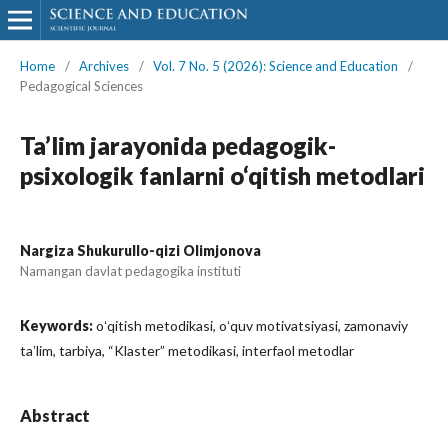
Home
/
Archives
/
Vol. 7 No. 5 (2026): Science and Education
/
Pedagogical Sciences
Ta’lim jarayonida pedagogik-
psixologik fanlarni o‘qitish metodlari
Nargiza Shukurullo-qizi Olimjonova
Namangan davlat pedagogika instituti
Keywords:
oʻqitish metodikasi, oʻquv motivatsiyasi, zamonaviy
taʼlim, tarbiya, “Klaster” metodikasi, interfaol metodlar
Abstract