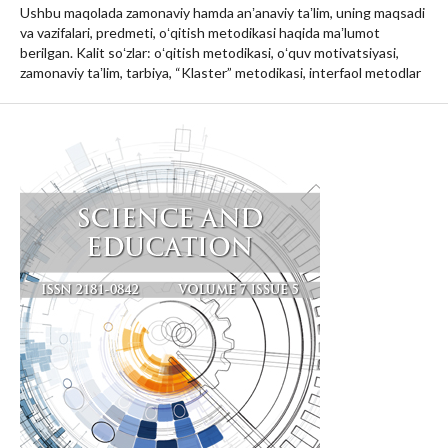
Ushbu maqolada zamonaviy hamda anʼanaviy taʼlim, uning maqsadi
va vazifalari, predmeti, oʻqitish metodikasi haqida maʼlumot
berilgan. Kalit soʻzlar: oʻqitish metodikasi, oʻquv motivatsiyasi,
zamonaviy taʼlim, tarbiya, “Klaster” metodikasi, interfaol metodlar