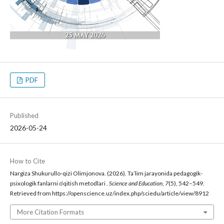
PDF
Published
2026-05-24
How to Cite
Nargiza Shukurullo-qizi Olimjonova. (2026). Ta’lim jarayonida pedagogik-
psixologik fanlarni o‘qitish metodlari .
Science and Education
,
7
(5), 542–549.
Retrieved from https://openscience.uz/index.php/sciedu/article/view/8912
More Citation Formats