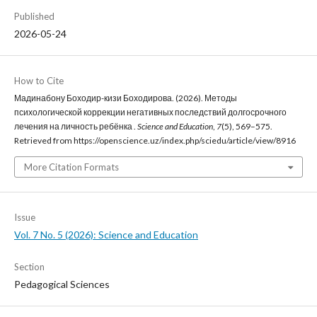
Published
2026-05-24
How to Cite
Мадинабону Боходир-кизи Боходирова. (2026). Методы
психологической коррекции негативных последствий долгосрочного
лечения на личность ребёнка .
Science and Education
,
7
(5), 569–575.
Retrieved from https://openscience.uz/index.php/sciedu/article/view/8916
More Citation Formats
Issue
Vol. 7 No. 5 (2026): Science and Education
Section
Pedagogical Sciences