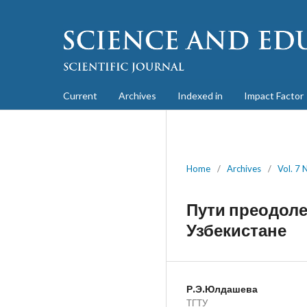
Current
Archives
Indexed in
Impact Factor
Home
/
Archives
/
Vol. 7 
Пути преодол
Узбекистане
Р.Э.Юлдашева
ТГТУ