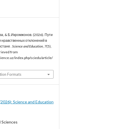
, & Б.Икромжонов. (2026). Пути
 нравственных отклонений в
стане .
Science and Education
,
7
(5),
rieved from
cience.uz/index.php/sciedu/article/
tion Formats
5 (2026): Science and Education
l Sciences