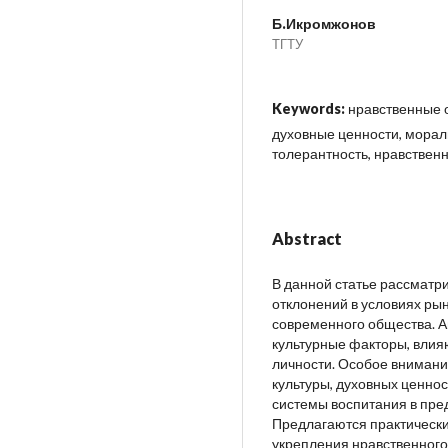
Б.Икромжонов
ТГТУ
Keywords:
нравственные о
духовные ценности, мораль
толерантность, нравствен
Abstract
В данной статье рассматр
отклонений в условиях р
современного общества. А
культурные факторы, вли
личности. Особое внимани
культуры, духовных ценност
системы воспитания в пр
Предлагаются практически
укрепления нравственного