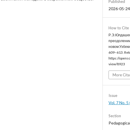
Published
2026-05-24
How to Cite
Р.Э.Юлдашева
преодолении
новом Узбеки
609–613. Ret
https://opens
view/8923
More Cita
Issue
Vol. 7 No. 
Section
Pedagogica