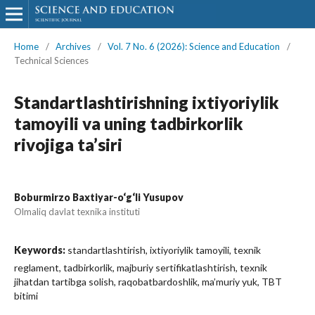
Home
/
Archives
/
Vol. 7 No. 6 (2026): Science and Education
/
Technical Sciences
Standartlashtirishning ixtiyoriylik
tamoyili va uning tadbirkorlik
rivojiga ta’siri
Boburmirzo Baxtiyar-o‘g‘li Yusupov
Olmaliq davlat texnika instituti
Keywords:
standartlashtirish, ixtiyoriylik tamoyili, texnik
reglament, tadbirkorlik, majburiy sertifikatlashtirish, texnik
jihatdan tartibga solish, raqobatbardoshlik, ma’muriy yuk, TBT
bitimi