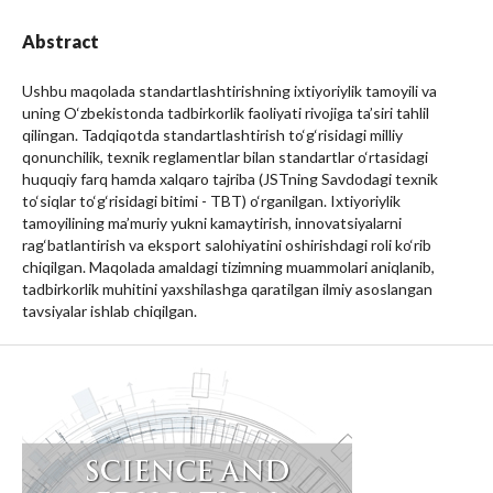
Abstract
Ushbu maqolada standartlashtirishning ixtiyoriylik tamoyili va
uning O‘zbekistonda tadbirkorlik faoliyati rivojiga ta’siri tahlil
qilingan. Tadqiqotda standartlashtirish to‘g‘risidagi milliy
qonunchilik, texnik reglamentlar bilan standartlar o‘rtasidagi
huquqiy farq hamda xalqaro tajriba (JSTning Savdodagi texnik
to‘siqlar to‘g‘risidagi bitimi - TBT) o‘rganilgan. Ixtiyoriylik
tamoyilining ma’muriy yukni kamaytirish, innovatsiyalarni
rag‘batlantirish va eksport salohiyatini oshirishdagi roli ko‘rib
chiqilgan. Maqolada amaldagi tizimning muammolari aniqlanib,
tadbirkorlik muhitini yaxshilashga qaratilgan ilmiy asoslangan
tavsiyalar ishlab chiqilgan.