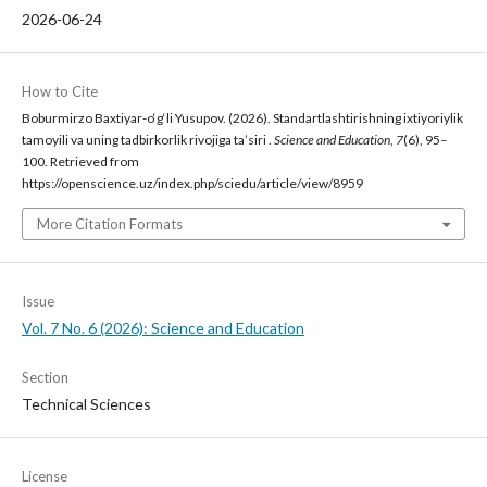
2026-06-24
How to Cite
Boburmirzo Baxtiyar-o‘g‘li Yusupov. (2026). Standartlashtirishning ixtiyoriylik
tamoyili va uning tadbirkorlik rivojiga ta’siri .
Science and Education
,
7
(6), 95–
100. Retrieved from
https://openscience.uz/index.php/sciedu/article/view/8959
More Citation Formats
Issue
Vol. 7 No. 6 (2026): Science and Education
Section
Technical Sciences
License