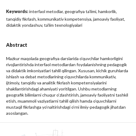
Keywords:
interfaol metodlar, geografiya ta’limi, hamkorlik,
tanqidiy fikrlash, kommunikativ kompetensiya, jamoaviy faoliyat,
didaktik yondashuv, ta'lim texnologiyalari
Abstract
Mazkur maqolada geografiya darslarida o‘quvchilar hamkorligini
rivojlantirishda interfaol metodlardan foydalanishning pedagogik
va didaktik imkoniyatlari tahlil qilingan. Xususan, kichik guruhlarda
ishlash va debat metodlarining o‘quvchilarda kommunikativ,
ijtimoiy, tanqidiy va analitik fikrlash kompetensiyalarini
shakllantirishdagi ahamiyati yoritilgan. Ushbu metodlarning
geografik bilimlarni chuqur o‘zlashtirish, jamoaviy faoliyatni tashkil
etish, muammoli vaziyatlarni tahlil qilish hamda o‘quvchilarni
mustaqil fikrlashga yo‘naltirishdagi o‘rni ilmiy-pedagogik jihatdan
asoslangan.