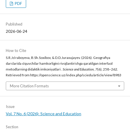
PDF
Published
2026-06-24
How to Cite
S.R.Jo‘raboyeva, B.Sh.Soxibov, & D.D.Juraxujayev. (2026). Geografiya
darslarida o‘quvchilar hamkorligini rivojlantirishga qaratilgan interfaol
metodlarning didaktik imkoniyatlari .
Science and Education
,
7
(6), 258–262.
Retrieved from https://openscience.uz/index.php/sciedu/article/view/8983
More Citation Formats
Issue
Vol. 7 No. 6 (2026): Science and Education
Section