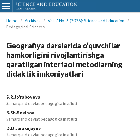
Home
/
Archives
/
Vol. 7 No. 6 (2026): Science and Education
/
Pedagogical Sciences
Geografiya darslarida o‘quvchilar
hamkorligini rivojlantirishga
qaratilgan interfaol metodlarning
didaktik imkoniyatlari
S.R.Jo‘raboyeva
Samarqand davlat pedagogika instituti
B.Sh.Soxibov
Samarqand davlat pedagogika instituti
D.D.Juraxujayev
Samarqand davlat pedagogika instituti