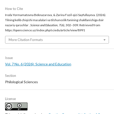
How to Cite
Iroda Yormamatovna Beknazarova, & Zarina Fozil-qizi Sayfullayeva. (2026).
Tilning kelib chiqishi masalalari va tilshunoslik fanining shakllanishiga doir
nazariy qarashlar .
Science and Education
,
7
(6), 302–309. Retrieved from
https://openscience.uz/index.php/sciedu/article/view/8991
More Citation Formats
Issue
Vol. 7 No. 6 (2026): Science and Education
Section
Philological Sciences
License