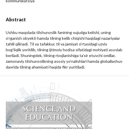
kommunikatsiya
Abstract
Ushbu maqolada tilshunoslik fanining vujudga kelishi, uning
o‘rganish obyekti hamda tilning kelib chiqishi haqidagi nazariyalar
tahlil qilinadi. Til va tafakkur, til va jamiyat o‘rtasidagi uzviy
bog‘liqlik yoritilib, tilning ijtimoiy hodisa sifatidagi mohiyati asoslab
beriladi. Shuningdek, tilning rivojlanishiga ta’sir etuvchi omillar,
zamonaviy tilshunoslikning asosiy yo‘nalishlari hamda globallashuv
davrida tilning ahamiyati haqida fikr yuritiladi.