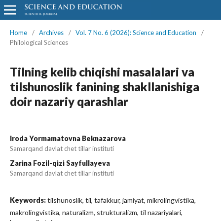
Home
/
Archives
/
Vol. 7 No. 6 (2026): Science and Education
/
Philological Sciences
Tilning kelib chiqishi masalalari va
tilshunoslik fanining shakllanishiga
doir nazariy qarashlar
Iroda Yormamatovna Beknazarova
Samarqand davlat chet tillar instituti
Zarina Fozil-qizi Sayfullayeva
Samarqand davlat chet tillar instituti
Keywords:
tilshunoslik, til, tafakkur, jamiyat, mikrolingvistika,
makrolingvistika, naturalizm, strukturalizm, til nazariyalari,