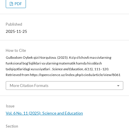
PDF
Published
2025-11-25
How to Cite
Gulbodom Oybek qizi Norqulova. (2025). Ko‘p o‘lchovli massivlarning
funksional bog‘liqliklari va ularning matematik hamda hisoblash
tadqiqotlaridagi xususiyatlari .
Science and Education
,
6
(11), 111–120.
Retrieved from https://openscience.uz/index.php/sciedu/article/view/8061
More Citation Formats
Issue
Vol. 6 No. 11 (2025): Science and Education
Section