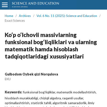
Home
/
Archives
/
Vol. 6 No. 11 (2025): Science and Education
/
Exact Sciences
Ko‘p o‘lchovli massivlarning
funksional bog‘liqliklari va ularning
matematik hamda hisoblash
tadqiqotlaridagi xususiyatlari
Gulbodom Oybek qizi Norqulova
BXU
Keywords:
funksional bog‘liqliklar, matematik modellashtirish,
hisoblash murakkabligi, chiziqli algebra, raqamli usullar,
optimallashtirish, statistik tahlil, algoritmik samaradorlik, ilmiy