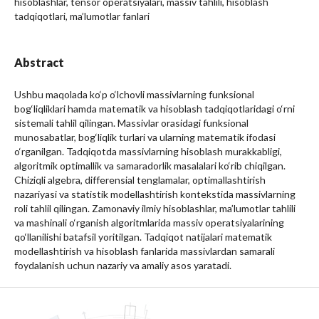
hisoblashlar, tensor operatsiyalari, massiv tahlili, hisoblash
tadqiqotlari, ma’lumotlar fanlari
Abstract
Ushbu maqolada ko‘p o‘lchovli massivlarning funksional
bog‘liqliklari hamda matematik va hisoblash tadqiqotlaridagi o‘rni
sistemali tahlil qilingan. Massivlar orasidagi funksional
munosabatlar, bog‘liqlik turlari va ularning matematik ifodasi
o‘rganilgan. Tadqiqotda massivlarning hisoblash murakkabligi,
algoritmik optimallik va samaradorlik masalalari ko‘rib chiqilgan.
Chiziqli algebra, differensial tenglamalar, optimallashtirish
nazariyasi va statistik modellashtirish kontekstida massivlarning
roli tahlil qilingan. Zamonaviy ilmiy hisoblashlar, ma’lumotlar tahlili
va mashinali o‘rganish algoritmlarida massiv operatsiyalarining
qo‘llanilishi batafsil yoritilgan. Tadqiqot natijalari matematik
modellashtirish va hisoblash fanlarida massivlardan samarali
foydalanish uchun nazariy va amaliy asos yaratadi.