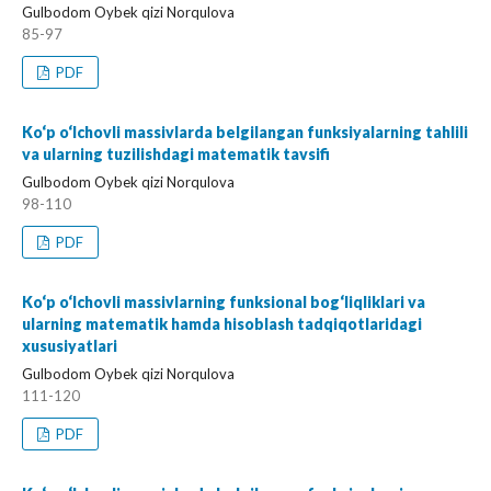
Gulbodom Oybek qizi Norqulova
85-97
PDF
Ko‘p o‘lchovli massivlarda belgilangan funksiyalarning tahlili
va ularning tuzilishdagi matematik tavsifi
Gulbodom Oybek qizi Norqulova
98-110
PDF
Ko‘p o‘lchovli massivlarning funksional bog‘liqliklari va
ularning matematik hamda hisoblash tadqiqotlaridagi
xususiyatlari
Gulbodom Oybek qizi Norqulova
111-120
PDF