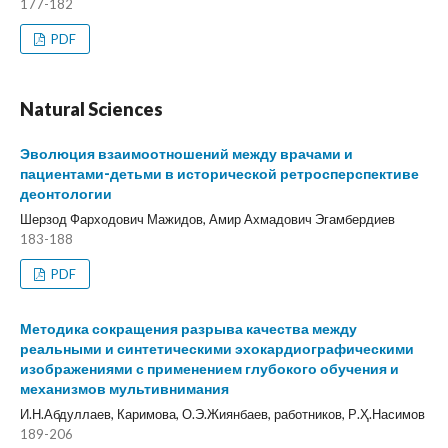
177-182
PDF
Natural Sciences
Эволюция взаимоотношений между врачами и
пациентами-детьми в исторической ретросперспективе
деонтологии
Шерзод Фарходович Мажидов, Амир Ахмадович Эгамбердиев
183-188
PDF
Методика сокращения разрыва качества между
реальными и синтетическими эхокардиографическими
изображениями с применением глубокого обучения и
механизмов мультивнимания
И.Н.Абдуллаев, Каримова, О.Э.Жиянбаев, работников, Р.Ҳ.Насимов
189-206