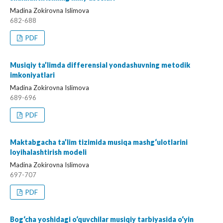
Madina Zokirovna Islimova
682-688
PDF
Musiqiy ta’limda differensial yondashuvning metodik
imkoniyatlari
Madina Zokirovna Islimova
689-696
PDF
Maktabgacha ta’lim tizimida musiqa mashg‘ulotlarini
loyihalashtirish modeli
Madina Zokirovna Islimova
697-707
PDF
Bog‘cha yoshidagi o‘quvchilar musiqiy tarbiyasida o‘yin