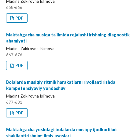
Madina Zokirovna Islimova
658-666
PDF
Maktabgacha musiqa ta’limida rejalashtirishning diagnostik
ahamiyati
Madina Zakirovna Islimova
667-676
PDF
Bolalarda musiqiy ritmik harakatlarni rivojlantirishda
kompetensiyaviy yondashuv
Madina Zokirovna Islimova
677-681
PDF
Maktabgacha yoshdagi bolalarda musiqiy ijodkorlikni
shakllantirishning ilmiy asoslari