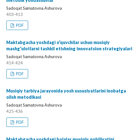
metodik yondashuvlar
Sadoqat Sаmаtovnа Ashurova
403-413
PDF
Maktabgacha yoshdagi o‘quvchilar uchun musiqiy
mashg‘ulotlarni tashkil etishning innovatsion strategiyalari
Sadoqat Sаmаtovnа Ashurova
414-424
PDF
Musiqiy tarbiya jarayonida yosh xususiyatlarini inobatga
olish metodikasi
Sadoqat Sаmаtovnа Ashurova
425-436
PDF
Maktabgacha yoshdagi bolalar musiqiy qobiliyatini