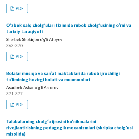
PDF
O‘zbek xalq cholg‘ulari tizimida rubob cholg‘usining o‘rni va
tarixiy taraqiyoti
Sherbek Shokirjon o‘g‘li Atoyev
363-370
PDF
Bolalar musiqa va san’at maktablarida rubob ijrochiligi
ta’limining hozirgi holati va muammolari
Asadbek Askar o‘g‘li Asrorov
371-377
PDF
Talabalarning cholg‘u ijrosini ko‘nikmalarini
rivojlantirishning pedagogik mexanizmlari (skripka cholg‘usi
misolida)