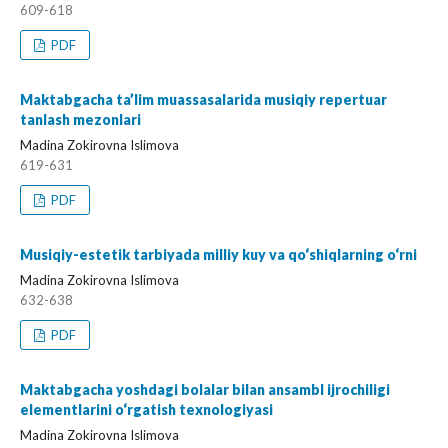
609-618
PDF
Maktabgacha ta’lim muassasalarida musiqiy repertuar
tanlash mezonlari
Madina Zokirovna Islimova
619-631
PDF
Musiqiy-estetik tarbiyada milliy kuy va qo‘shiqlarning o‘rni
Madina Zokirovna Islimova
632-638
PDF
Maktabgacha yoshdagi bolalar bilan ansambl ijrochiligi
elementlarini o‘rgatish texnologiyasi
Madina Zokirovna Islimova