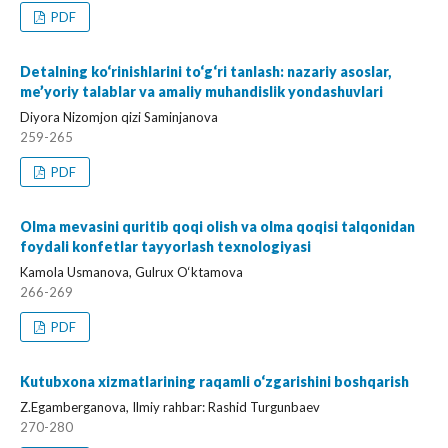
PDF
Detalning ko‘rinishlarini to‘g‘ri tanlash: nazariy asoslar,
me’yoriy talablar va amaliy muhandislik yondashuvlari
Diyora Nizomjon qizi Saminjanova
259-265
PDF
Olma mevasini quritib qoqi olish va olma qoqisi talqonidan
foydali konfetlar tayyorlash texnologiyasi
Kamola Usmanova, Gulrux O‘ktamova
266-269
PDF
Kutubxona xizmatlarining raqamli o‘zgarishini boshqarish
Z.Egamberganova, Ilmiy rahbar: Rashid Turgunbaev
270-280