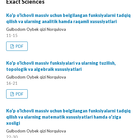
Exact Sciences
Ko‘p o‘lchovli massiv uchun belgilangan funksiyalarni tadqiq
qilish va ularning analitik hamda raqamli xususiyatlari
Gulbodom Oybek qizi Norqulova
11-15
PDF
Ko‘p o‘lchovli massiv funksiyalari va ularning tuzilish,
topologik va algebraik xususiyatlari
Gulbodom Oybek qizi Norqulova
16-21
PDF
Ko‘p o‘lchovli massiv uchun belgilangan funksiyalarni tadqiq
qilish va ularning matematik xususiyatlari hamda o‘ziga
xosligi
Gulbodom Oybek qizi Norqulova
22-30