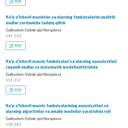
PDF
Ko‘p o‘lchovli massivlar va ularning funksiyalarini analitik
usullar yordamida tadqiq qilish
Gulbodom Oybek qizi Norqulova
145-150
PDF
Ko‘p o‘lchovli massiv funksiyalari va ularning xususiyatlari
raqamli usullar va matematik modellashtirishda
Gulbodom Oybek qizi Norqulova
151-157
PDF
Ko‘p o‘lchovli massiv funksiyalarining xususiyatlari va
ularning algoritmlar va amaliy modellar yaratishda roli
Gulbodom Oybek qizi Norqulova
158-163