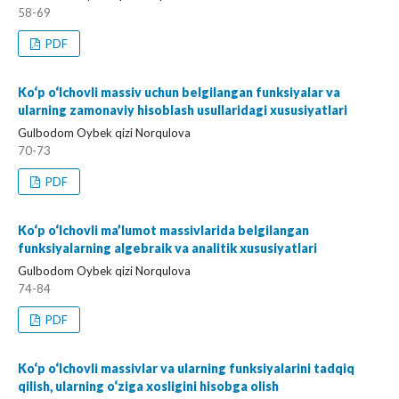
58-69
PDF
Ko‘p o‘lchovli massiv uchun belgilangan funksiyalar va
ularning zamonaviy hisoblash usullaridagi xususiyatlari
Gulbodom Oybek qizi Norqulova
70-73
PDF
Ko‘p o‘lchovli ma’lumot massivlarida belgilangan
funksiyalarning algebraik va analitik xususiyatlari
Gulbodom Oybek qizi Norqulova
74-84
PDF
Ko‘p o‘lchovli massivlar va ularning funksiyalarini tadqiq
qilish, ularning o‘ziga xosligini hisobga olish