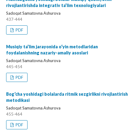
rivojlantirishda integrativ ta’lim texnologiyalari
Sadoqat Sаmаtovnа Ashurova
437-444
PDF
Musiqiy ta’lim jarayonida o‘yin metodlaridan
foydalanishning nazariy-amaliy asoslari
Sadoqat Sаmаtovnа Ashurova
445-454
PDF
Bog‘cha yoshidagi bolalarda ritmik sezgirlikni rivojlantirish
metodikasi
Sadoqat Sаmаtovnа Ashurova
455-464
PDF