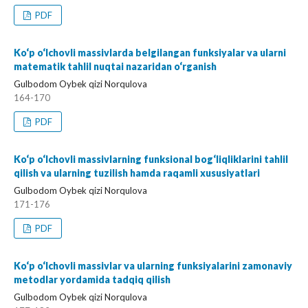
PDF
Ko‘p o‘lchovli massivlarda belgilangan funksiyalar va ularni
matematik tahlil nuqtai nazaridan o‘rganish
Gulbodom Oybek qizi Norqulova
164-170
PDF
Ko‘p o‘lchovli massivlarning funksional bog‘liqliklarini tahlil
qilish va ularning tuzilish hamda raqamli xususiyatlari
Gulbodom Oybek qizi Norqulova
171-176
PDF
Ko‘p o‘lchovli massivlar va ularning funksiyalarini zamonaviy
metodlar yordamida tadqiq qilish
Gulbodom Oybek qizi Norqulova