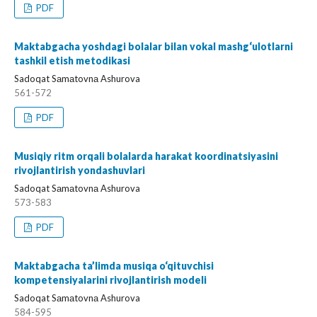
PDF
Maktabgacha yoshdagi bolalar bilan vokal mashg‘ulotlarni
tashkil etish metodikasi
Sadoqat Sаmаtovnа Ashurova
561-572
PDF
Musiqiy ritm orqali bolalarda harakat koordinatsiyasini
rivojlantirish yondashuvlari
Sadoqat Sаmаtovnа Ashurova
573-583
PDF
Maktabgacha ta’limda musiqa o‘qituvchisi
kompetensiyalarini rivojlantirish modeli
Sadoqat Sаmаtovnа Ashurova
584-595