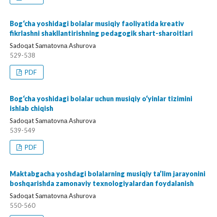
Bog‘cha yoshidagi bolalar musiqiy faoliyatida kreativ
fikrlashni shakllantirishning pedagogik shart-sharoitlari
Sadoqat Sаmаtovnа Ashurova
529-538
PDF
Bog‘cha yoshidagi bolalar uchun musiqiy o‘yinlar tizimini
ishlab chiqish
Sadoqat Sаmаtovnа Ashurova
539-549
PDF
Maktabgacha yoshdagi bolalarning musiqiy ta’lim jarayonini
boshqarishda zamonaviy texnologiyalardan foydalanish
Sadoqat Sаmаtovnа Ashurova
550-560