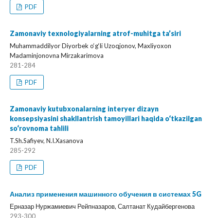
PDF
Zamonaviy texnologiyalarning atrof-muhitga ta’siri
Muhammaddilyor Diyorbek o‘g‘li Uzoqjonov, Maxliyoxon
Madaminjonovna Mirzakarimova
281-284
PDF
Zamonaviy kutubxonalarning interyer dizayn
konsepsiyasini shakllantrish tamoyillari haqida o‘tkazilgan
so‘rovnoma tahlili
T.Sh.Safiyev, N.I.Xasanova
285-292
PDF
Анализ применения машинного обучения в системах 5G
Ерназар Нуржамиевич Рейпназаров, Салтанат Кудайбергенова
293-300