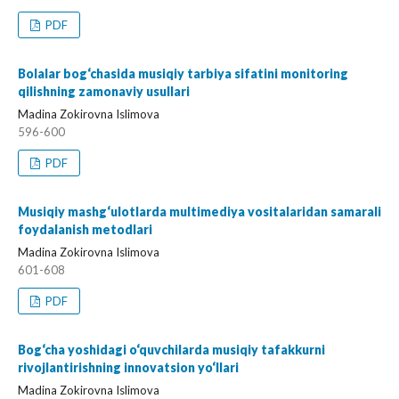
PDF
Bolalar bog‘chasida musiqiy tarbiya sifatini monitoring
qilishning zamonaviy usullari
Madina Zokirovna Islimova
596-600
PDF
Musiqiy mashg‘ulotlarda multimediya vositalaridan samarali
foydalanish metodlari
Madina Zokirovna Islimova
601-608
PDF
Bog‘cha yoshidagi o‘quvchilarda musiqiy tafakkurni
rivojlantirishning innovatsion yo‘llari
Madina Zokirovna Islimova