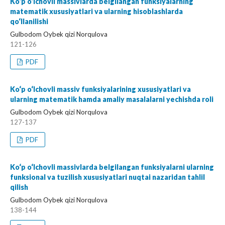
Ko‘p o‘lchovli massivlarda belgilangan funksiyalarning
matematik xususiyatlari va ularning hisoblashlarda
qo‘llanilishi
Gulbodom Oybek qizi Norqulova
121-126
PDF
Ko‘p o‘lchovli massiv funksiyalarining xususiyatlari va
ularning matematik hamda amaliy masalalarni yechishda roli
Gulbodom Oybek qizi Norqulova
127-137
PDF
Ko‘p o‘lchovli massivlarda belgilangan funksiyalarni ularning
funksional va tuzilish xususiyatlari nuqtai nazaridan tahlil
qilish
Gulbodom Oybek qizi Norqulova
138-144