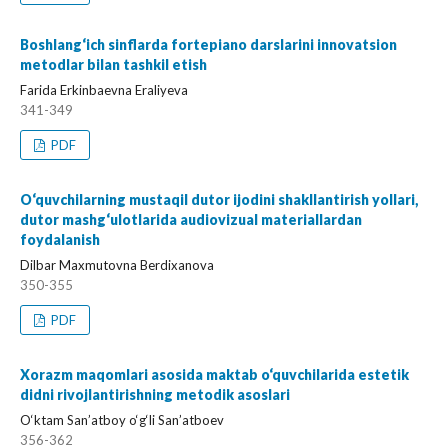
Boshlang‘ich sinflarda fortepiano darslarini innovatsion
metodlar bilan tashkil etish
Farida Erkinbaevna Eraliyeva
341-349
PDF
O‘quvchilarning mustaqil dutor ijodini shakllantirish yollari,
dutor mashg‘ulotlarida audiovizual materiallardan
foydalanish
Dilbar Maxmutovna Berdixanova
350-355
PDF
Xorazm maqomlari asosida maktab o‘quvchilarida estetik
didni rivojlantirishning metodik asoslari
O‘ktam San’atboy o‘g‘li San’atboev
356-362