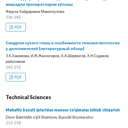
мақсадли препаратларни кўллаш
Феруза Хайдаровна Маматкулова
236-242
PDF
Синдром сухого глаза и особенности течения патологии
у долгожителей (литературный обзор)
З.К.Хакимова, И.Ж.Жахонгиров, А.А.Шерматов, Х.Н.Содиков,
работников
243-252
PDF
Technical Sciences
Mahalliy bazalt iplaridan maxsus to‘qimalar ishlab chiqarish
Diyor Bahriddin o‘g‘li Shamiyev, Baxodir Boymuratov
253-258