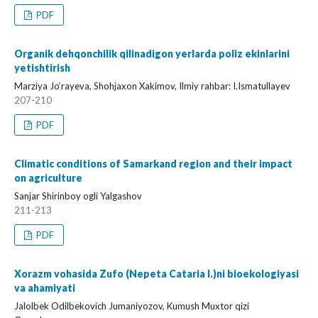
PDF
Organik dehqonchilik qilinadigon yerlarda poliz ekinlarini
yetishtirish
Marziya Jo‘rayeva, Shohjaxon Xakimov, Ilmiy rahbar: I.Ismatullayev
207-210
PDF
Climatic conditions of Samarkand region and their impact
on agriculture
Sanjar Shirinboy ogli Yalgashov
211-213
PDF
Xorazm vohasida Zufo (Nepeta Cataria l.)ni bioekologiyasi
va ahamiyati
Jalolbek Odilbekovich Jumaniyozov, Kumush Muxtor qizi