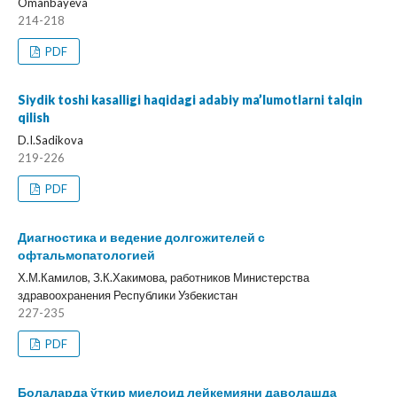
Omanbayeva
214-218
PDF
Siydik toshi kasalligi haqidagi adabiy ma’lumotlarni talqin
qilish
D.I.Sadikova
219-226
PDF
Диагностика и ведение долгожителей с
офтальмопатологией
Х.М.Камилов, З.К.Хакимова, работников Министерства
здравоохранения Республики Узбекистан
227-235
PDF
Болаларда ўткир миелоид лейкемияни даволашда