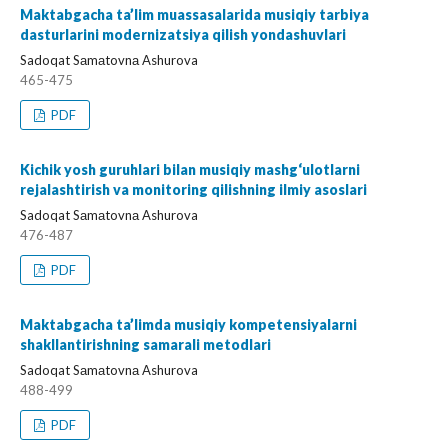
Maktabgacha ta’lim muassasalarida musiqiy tarbiya
dasturlarini modernizatsiya qilish yondashuvlari
Sadoqat Sаmаtovnа Ashurova
465-475
PDF
Kichik yosh guruhlari bilan musiqiy mashg‘ulotlarni
rejalashtirish va monitoring qilishning ilmiy asoslari
Sadoqat Sаmаtovnа Ashurova
476-487
PDF
Maktabgacha ta’limda musiqiy kompetensiyalarni
shakllantirishning samarali metodlari
Sadoqat Sаmаtovnа Ashurova
488-499
PDF