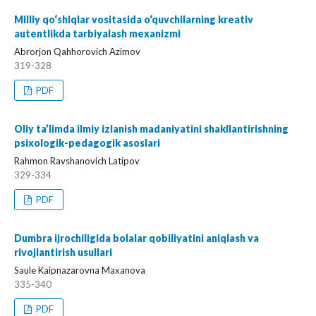
Milliy qo‘shiqlar vositasida o‘quvchilarning kreativ
autentlikda tarbiyalash mexanizmi
Abrorjon Qahhorovich Azimov
319-328
PDF
Oliy ta’limda ilmiy izlanish madaniyatini shakllantirishning
psixologik-pedagogik asoslari
Rahmon Ravshanovich Latipov
329-334
PDF
Dumbra ijrochiligida bolalar qobiliyatini aniqlash va
rivojlantirish usullari
Saule Kaipnazarovna Maxanova
335-340
PDF