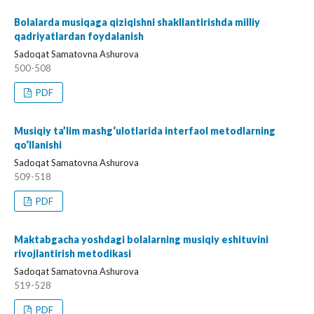
Bolalarda musiqaga qiziqishni shakllantirishda milliy
qadriyatlardan foydalanish
Sadoqat Sаmаtovnа Ashurova
500-508
PDF
Musiqiy ta’lim mashg‘ulotlarida interfaol metodlarning
qo‘llanishi
Sadoqat Sаmаtovnа Ashurova
509-518
PDF
Maktabgacha yoshdagi bolalarning musiqiy eshituvini
rivojlantirish metodikasi
Sadoqat Sаmаtovnа Ashurova
519-528
PDF