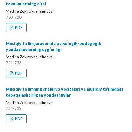
texnikalarining o‘rni
Madina Zokirovna Islimova
708-720
PDF
Musiqiy ta’lim jarayonida psixologik-pedagogik
yondashuvlarning uyg‘unligi
Madina Zokirovna Islimova
721-733
PDF
Musiqiy ta’limning shakli va vositalari va musiqiy ta’limdagi
tabaqalashtirilgan yondashuvlar
Madina Zokirovna Islimova
734-739
PDF