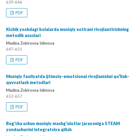
639-646
PDF
Kichik yoshdagi bolalarda musiqiy xotirani rivojlantirishning
metodik asoslari
Madina Zokirovna Islimova
647-651
PDF
Musiqiy faoliyatda ijtimoiy-emotsional rivojlanishni qo‘llab-
quvvatlash metodlari
Madina Zokirovna Islimova
652-657
PDF
Bog‘cha uchun musiqiy mashg‘ulotlar jarayoniga STEAM
yondashuvini integratsiya qilish