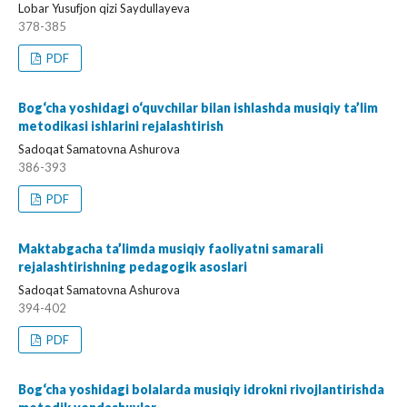
Lobar Yusufjon qizi Saydullayeva
378-385
PDF
Bog‘cha yoshidagi o‘quvchilar bilan ishlashda musiqiy ta’lim
metodikasi ishlarini rejalashtirish
Sadoqat Sаmаtovnа Ashurova
386-393
PDF
Maktabgacha ta’limda musiqiy faoliyatni samarali
rejalashtirishning pedagogik asoslari
Sadoqat Sаmаtovnа Ashurova
394-402
PDF
Bog‘cha yoshidagi bolalarda musiqiy idrokni rivojlantirishda