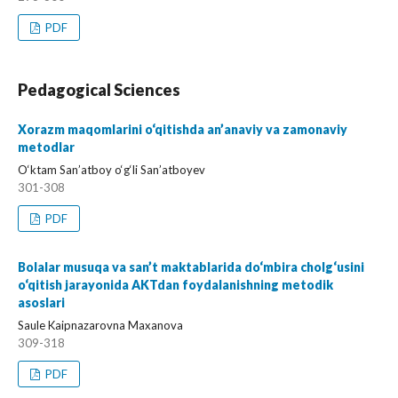
PDF
Pedagogical Sciences
Xorazm maqomlarini o‘qitishda an’anaviy va zamonaviy
metodlar
O‘ktam San’atboy o‘g‘li San’atboyev
301-308
PDF
Bolalar musuqa va san’t maktablarida do‘mbira cholg‘usini
o‘qitish jarayonida AKTdan foydalanishning metodik
asoslari
Saule Kaipnazarovna Maxanova
309-318
PDF