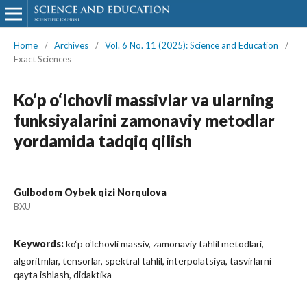
Home
/
Archives
/
Vol. 6 No. 11 (2025): Science and Education
/
Exact Sciences
Ko‘p o‘lchovli massivlar va ularning
funksiyalarini zamonaviy metodlar
yordamida tadqiq qilish
Gulbodom Oybek qizi Norqulova
BXU
Keywords:
ko‘p o‘lchovli massiv, zamonaviy tahlil metodlari,
algoritmlar, tensorlar, spektral tahlil, interpolatsiya, tasvirlarni
qayta ishlash, didaktika