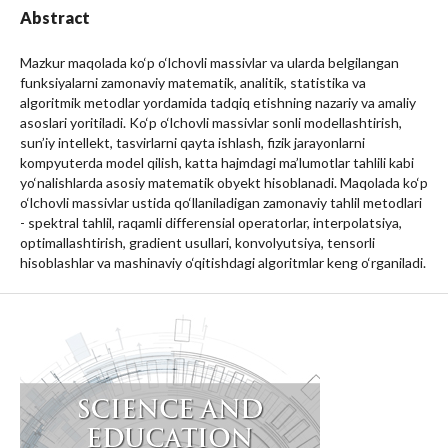
Abstract
Mazkur maqolada ko‘p o‘lchovli massivlar va ularda belgilangan
funksiyalarni zamonaviy matematik, analitik, statistika va
algoritmik metodlar yordamida tadqiq etishning nazariy va amaliy
asoslari yoritiladi. Ko‘p o‘lchovli massivlar sonli modellashtirish,
sun’iy intellekt, tasvirlarni qayta ishlash, fizik jarayonlarni
kompyuterda model qilish, katta hajmdagi ma’lumotlar tahlili kabi
yo‘nalishlarda asosiy matematik obyekt hisoblanadi. Maqolada ko‘p
o‘lchovli massivlar ustida qo‘llaniladigan zamonaviy tahlil metodlari
- spektral tahlil, raqamli differensial operatorlar, interpolatsiya,
optimallashtirish, gradient usullari, konvolyutsiya, tensorli
hisoblashlar va mashinaviy o‘qitishdagi algoritmlar keng o‘rganiladi.