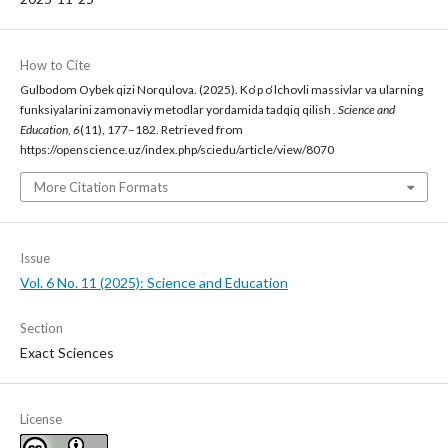
How to Cite
Gulbodom Oybek qizi Norqulova. (2025). Ko‘p o‘lchovli massivlar va ularning
funksiyalarini zamonaviy metodlar yordamida tadqiq qilish .
Science and
Education
,
6
(11), 177–182. Retrieved from
https://openscience.uz/index.php/sciedu/article/view/8070
More Citation Formats
Issue
Vol. 6 No. 11 (2025): Science and Education
Section
Exact Sciences
License