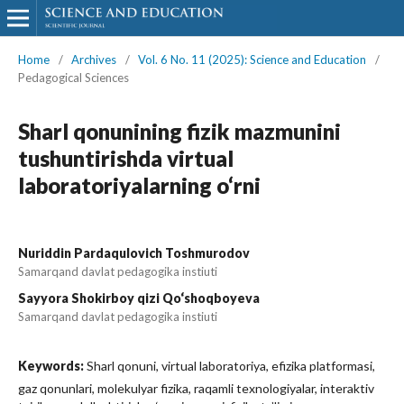
Home
/
Archives
/
Vol. 6 No. 11 (2025): Science and Education
/
Pedagogical Sciences
Sharl qonunining fizik mazmunini
tushuntirishda virtual
laboratoriyalarning o‘rni
Nuriddin Pardaqulovich Toshmurodov
Samarqand davlat pedagogika instiuti
Sayyora Shokirboy qizi Qo‘shoqboyeva
Samarqand davlat pedagogika instiuti
Keywords:
Sharl qonuni, virtual laboratoriya, efizika platformasi,
gaz qonunlari, molekulyar fizika, raqamli texnologiyalar, interaktiv