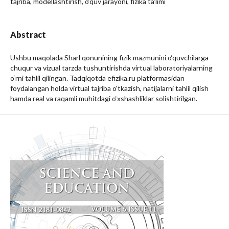
tajriba, modellashtirish, o‘quv jarayoni, fizika ta’limi
Abstract
Ushbu maqolada Sharl qonunining fizik mazmunini o‘quvchilarga
chuqur va vizual tarzda tushuntirishda virtual laboratoriyalarning
o‘rni tahlil qilingan. Tadqiqotda efizika.ru platformasidan
foydalangan holda virtual tajriba o‘tkazish, natijalarni tahlil qilish
hamda real va raqamli muhitdagi o‘xshashliklar solishtirilgan.