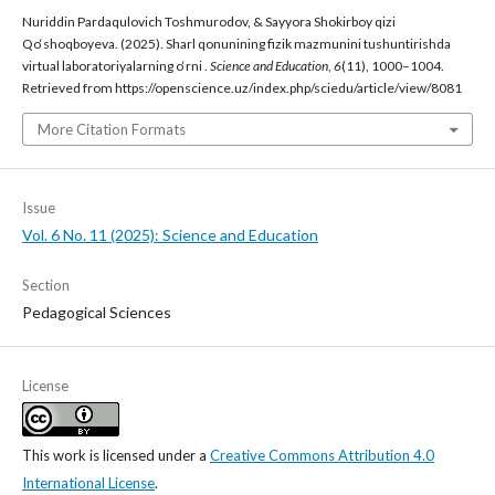
Nuriddin Pardaqulovich Toshmurodov, & Sayyora Shokirboy qizi
Qo‘shoqboyeva. (2025). Sharl qonunining fizik mazmunini tushuntirishda
virtual laboratoriyalarning o‘rni .
Science and Education
,
6
(11), 1000–1004.
Retrieved from https://openscience.uz/index.php/sciedu/article/view/8081
More Citation Formats
Issue
Vol. 6 No. 11 (2025): Science and Education
Section
Pedagogical Sciences
License
This work is licensed under a
Creative Commons Attribution 4.0
International License
.