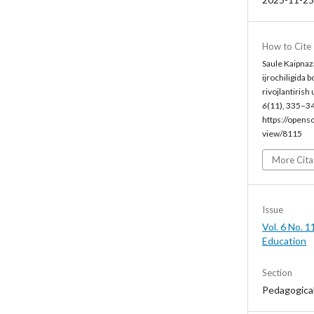
How to Cite
Saule Kaipna
ijrochiligida b
rivojlantirish 
6
(11), 335–3
https://opens
view/8115
More Cita
Issue
Vol. 6 No. 1
Education
Section
Pedagogica