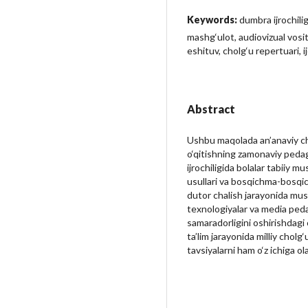
Keywords:
dumbra ijrochilig
mashg‘ulot, audiovizual vosi
eshituv, cholg‘u repertuari, i
Abstract
Ushbu maqolada an’anaviy cho
o‘qitishning zamonaviy pedag
ijrochiligida bolalar tabiiy m
usullari va bosqichma-bosqich
dutor chalish jarayonida must
texnologiyalar va media peda
samaradorligini oshirishdagi 
ta’lim jarayonida milliy cholg‘
tavsiyalarni ham o‘z ichiga ola