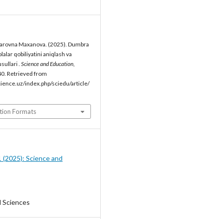
zarovna Maxanova. (2025). Dumbra
olalar qobiliyatini aniqlash va
usullari .
Science and Education
,
40. Retrieved from
cience.uz/index.php/sciedu/article/
tion Formats
1 (2025): Science and
l Sciences