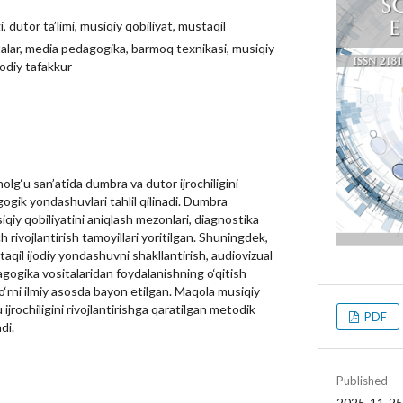
i, dutor ta’limi, musiqiy qobiliyat, mustaqil
talar, media pedagogika, barmoq texnikasi, musiqiy
jodiy tafakkur
lg‘u san’atida dumbra va dutor ijrochiligini
ogik yondashuvlari tahlil qilinadi. Dumbra
usiqiy qobiliyatini aniqlash mezonlari, diagnostika
 rivojlantirish tamoyillari yoritilgan. Shuningdek,
aqil ijodiy yondashuvni shakllantirish, audiovizual
gogika vositalaridan foydalanishning o‘qitish
o‘rni ilmiy asosda bayon etilgan. Maqola musiqiy
u ijrochiligini rivojlantirishga qaratilgan metodik
PDF
di.
Published
2025-11-25