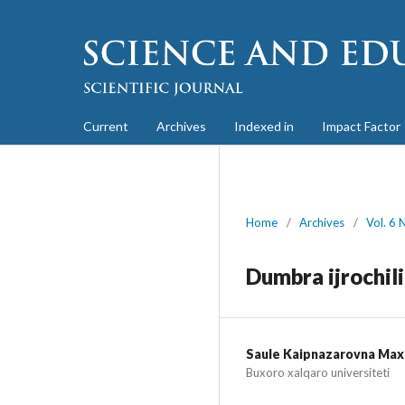
Current
Archives
Indexed in
Impact Factor
Home
/
Archives
/
Vol. 6 
Dumbra ijrochilig
Saule Kaipnazarovna Ma
Buxoro xalqaro universiteti