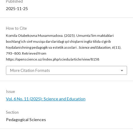
Published
2025-11-25
How to Cite
Komila Otabekovna Muxammadova. (2025). Umumta’lim maktablari
boshlang‘ich sinf musiqa darslaridagi qo‘shiqlarni ingliz tilida o‘girib
foydalanishning pedagogik va estetik asoslari .
Science and Education
,
6
(11),
793–800. Retrieved from
https://openscience.uz/index.php/sciedu/article/view/8158
More Citation Formats
Issue
Vol. 6 No. 11 (2025): Science and Education
Section
Pedagogical Sciences