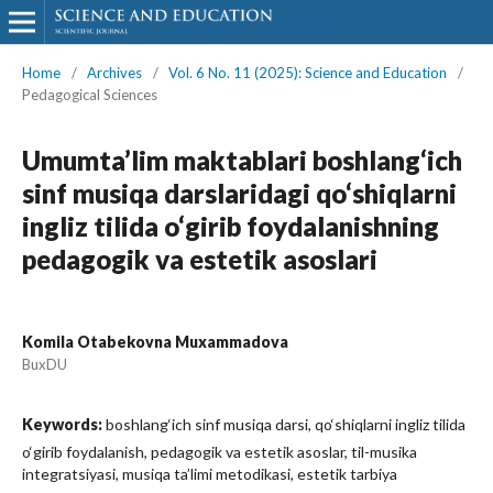
Home
/
Archives
/
Vol. 6 No. 11 (2025): Science and Education
/
Pedagogical Sciences
Umumta’lim maktablari boshlang‘ich
sinf musiqa darslaridagi qo‘shiqlarni
ingliz tilida o‘girib foydalanishning
pedagogik va estetik asoslari
Komila Otabekovna Muxammadova
BuxDU
Keywords:
boshlang‘ich sinf musiqa darsi, qo‘shiqlarni ingliz tilida
o‘girib foydalanish, pedagogik va estetik asoslar, til-musika
integratsiyasi, musiqa ta’limi metodikasi, estetik tarbiya