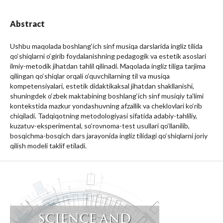
Abstract
Ushbu maqolada boshlang‘ich sinf musiqa darslarida ingliz tilida
qo‘shiqlarni o‘girib foydalanishning pedagogik va estetik asoslari
ilmiy-metodik jihatdan tahlil qilinadi. Maqolada ingliz tiliga tarjima
qilingan qo‘shiqlar orqali o‘quvchilarning til va musiqa
kompetensiyalari, estetik didaktikaksal jihatdan shakllanishi,
shuningdek o‘zbek maktabining boshlang‘ich sinf musiqiy ta’limi
kontekstida mazkur yondashuvning afzallik va cheklovlari ko‘rib
chiqiladi. Tadqiqotning metodologiyasi sifatida adabiy-tahliliy,
kuzatuv-eksperimental, so‘rovnoma-test usullari qo‘llanilib,
bosqichma-bosqich dars jarayonida ingliz tilidagi qo‘shiqlarni joriy
qilish modeli taklif etiladi.