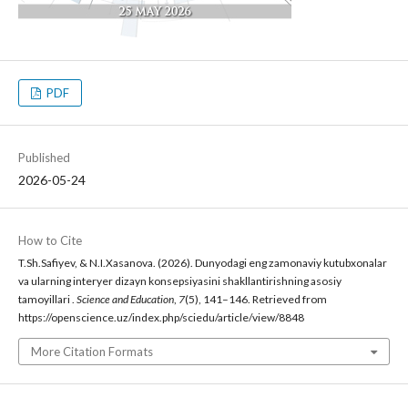
PDF
Published
2026-05-24
How to Cite
T.Sh.Safiyev, & N.I.Xasanova. (2026). Dunyodagi eng zamonaviy kutubxonalar
va ularning interyer dizayn konsepsiyasini shakllantirishning asosiy
tamoyillari .
Science and Education
,
7
(5), 141–146. Retrieved from
https://openscience.uz/index.php/sciedu/article/view/8848
More Citation Formats