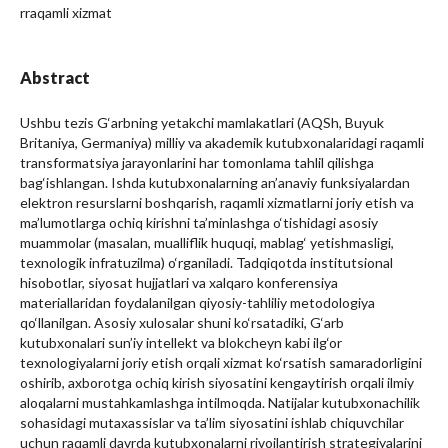
rraqamli xizmat
Abstract
Ushbu tezis G‘arbning yetakchi mamlakatlari (AQSh, Buyuk
Britaniya, Germaniya) milliy va akademik kutubxonalaridagi raqamli
transformatsiya jarayonlarini har tomonlama tahlil qilishga
bag‘ishlangan. Ishda kutubxonalarning an’anaviy funksiyalardan
elektron resurslarni boshqarish, raqamli xizmatlarni joriy etish va
ma’lumotlarga ochiq kirishni ta’minlashga o‘tishidagi asosiy
muammolar (masalan, mualliflik huquqi, mablag‘ yetishmasligi,
texnologik infratuzilma) o‘rganiladi. Tadqiqotda institutsional
hisobotlar, siyosat hujjatlari va xalqaro konferensiya
materiallaridan foydalanilgan qiyosiy-tahliliy metodologiya
qo‘llanilgan. Asosiy xulosalar shuni ko‘rsatadiki, G‘arb
kutubxonalari sun’iy intellekt va blokcheyn kabi ilg‘or
texnologiyalarni joriy etish orqali xizmat ko‘rsatish samaradorligini
oshirib, axborotga ochiq kirish siyosatini kengaytirish orqali ilmiy
aloqalarni mustahkamlashga intilmoqda. Natijalar kutubxonachilik
sohasidagi mutaxassislar va ta’lim siyosatini ishlab chiquvchilar
uchun raqamli davrda kutubxonalarni rivojlantirish strategiyalarini