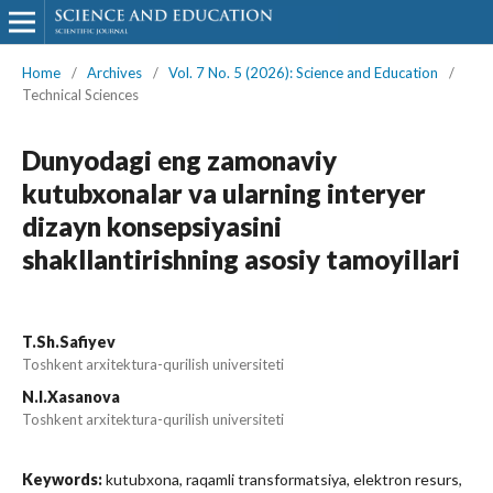
Home
/
Archives
/
Vol. 7 No. 5 (2026): Science and Education
/
Technical Sciences
Dunyodagi eng zamonaviy
kutubxonalar va ularning interyer
dizayn konsepsiyasini
shakllantirishning asosiy tamoyillari
T.Sh.Safiyev
Toshkent arxitektura-qurilish universiteti
N.I.Xasanova
Toshkent arxitektura-qurilish universiteti
Keywords:
kutubxona, raqamli transformatsiya, elektron resurs,