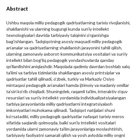
Abstract
Ushbu maqola milliy pedagogik qadriyatlarning tarixiy rivojlanishi,
shakllanishi va ularning bugungi kunda sun’iy intellekt
texnologiyalari davrida tarbiyaviy talqinini o‘rganishga
bag‘ishlangan. Tadqiqotning asosiy maqsadi milliy pedagogik
an’analar va qadriyatlarning shakllanish jarayonini tahlil qilish,
ularning zamonaviy axborot-kommunikatsiya vositalari va sun’iy
intellekt bilan bog‘liq pedagogik yondashuvlarda qanday
qo‘llanilishini aniqlashdir. Maqolada qadimiy davrdan boshlab xalq
ta’limi va tarbiya tizimlarida shakllangan asosiy printsiplar va
qadriyatlar tahlil qilinadi, o‘zbek, turkiy va Markaziy Osiyo
mintaqasi pedagogik an’analari hamda ijtimoiy va madaniy omillar
ta’siri ko‘rib chiqiladi. Shuningdek, raqamli ta’lim, interaktiv o‘quv
resurslari va sun’iy intellekt yordamida individualizatsiyalangan
tarbiya jarayonlarida milliy qadriyatlarni integratsiyalash
imkoniyatlari muhokama qilinadi. Tadqiqot natijalari shuni
ko‘rsatadiki, milliy pedagogik qadriyatlar nafaqat tarixiy meros
sifatida saqlanib qolmoqda, balki sun’iy intellekt vositalari
yordamida ularni zamonaviy ta’lim jarayonlariga moslashtirish,
tarbiyaviy faoliyatni samarali qilish va yosh avlodda milliy ongni