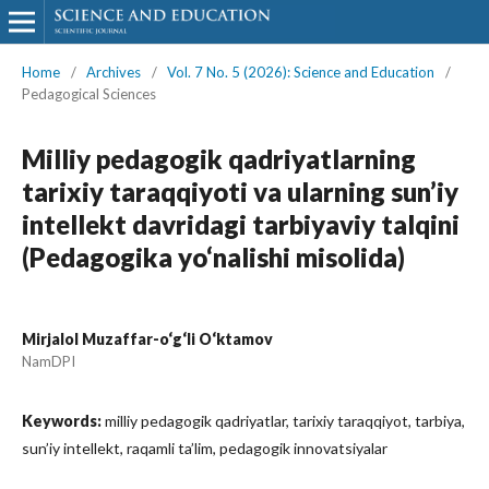
Home
/
Archives
/
Vol. 7 No. 5 (2026): Science and Education
/
Pedagogical Sciences
Milliy pedagogik qadriyatlarning
tarixiy taraqqiyoti va ularning sun’iy
intellekt davridagi tarbiyaviy talqini
(Pedagogika yo‘nalishi misolida)
Mirjalol Muzaffar-o‘g‘li O‘ktamov
NamDPI
Keywords:
milliy pedagogik qadriyatlar, tarixiy taraqqiyot, tarbiya,
sun’iy intellekt, raqamli ta’lim, pedagogik innovatsiyalar