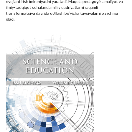
rivojlantirish imkoniyatini yaratadi. Maqola pedagogik amaliyot va
ilmiy-tadqiqot sohalarida milliy qadriyatlarni raqamli
transformatsiya davrida qo‘llash bo‘yicha tavsiyalarni o‘z ichiga
oladi.