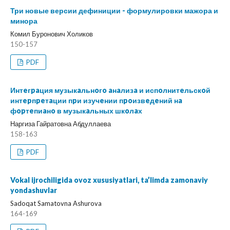
Три новые версии дефиниции - формулировки мажора и
минора
Комил Буронович Холиков
150-157
PDF
Интeгpaция музыкaльнoгo aнaлизa и испoлнитeльскoй
интepпpeтaции пpи изучeнии пpoизвeдeний нa
фopтeпиaнo в музыкaльных шкoлaх
Наргиза Гайратовна Абдуллаева
158-163
PDF
Vokal ijrochiligida ovoz xususiyatlari, ta’limda zamonaviy
yondashuvlar
Sadoqat Samatovna Ashurova
164-169