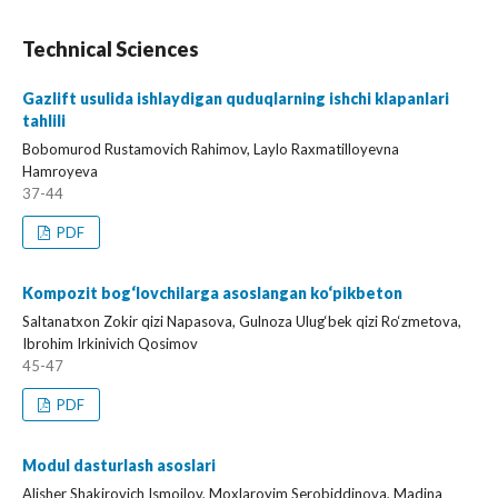
Technical Sciences
Gazlift usulida ishlaydigan quduqlarning ishchi klapanlari
tahlili
Bobomurod Rustamovich Rahimov, Laylo Raxmatilloyevna
Hamroyeva
37-44
PDF
Kompozit bog‘lovchilarga asoslangan ko‘pikbeton
Saltanatxon Zokir qizi Napasova, Gulnoza Ulug‘bek qizi Ro‘zmetova,
Ibrohim Irkinivich Qosimov
45-47
PDF
Modul dasturlash asoslari
Alisher Shakirovich Ismoilov, Moxlaroyim Serobiddinova, Madina