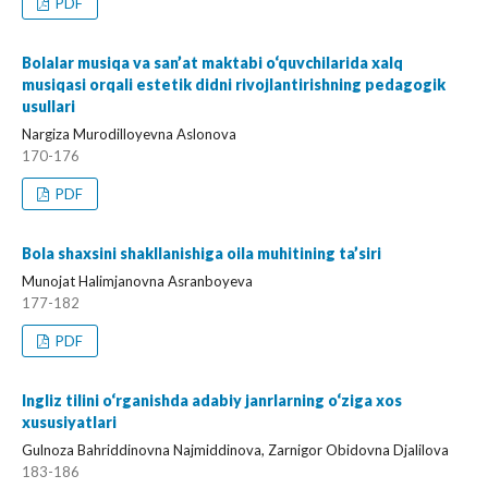
PDF
Bolalar musiqa va san’at maktabi o‘quvchilarida xalq
musiqasi orqali estetik didni rivojlantirishning pedagogik
usullari
Nargiza Murodilloyevna Aslonova
170-176
PDF
Bola shaxsini shakllanishiga oila muhitining ta’siri
Munojat Halimjanovna Asranboyeva
177-182
PDF
Ingliz tilini o‘rganishda adabiy janrlarning o‘ziga xos
xususiyatlari
Gulnoza Bahriddinovna Najmiddinova, Zarnigor Obidovna Djalilova
183-186