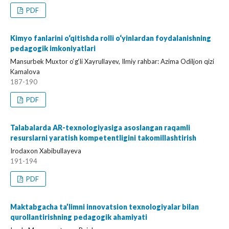
PDF
Kimyo fanlarini o‘qitishda rolli o‘yinlardan foydalanishning
pedagogik imkoniyatlari
Mansurbek Muxtor o‘g‘li Xayrullayev, Ilmiy rahbar: Azima Odiljon qizi
Kamalova
187-190
PDF
Talabalarda AR-texnologiyasiga asoslangan raqamli
resurslarni yaratish kompetentligini takomillashtirish
Irodaxon Xabibullayeva
191-194
PDF
Maktabgacha ta’limni innovatsion texnologiyalar bilan
qurollantirishning pedagogik ahamiyati