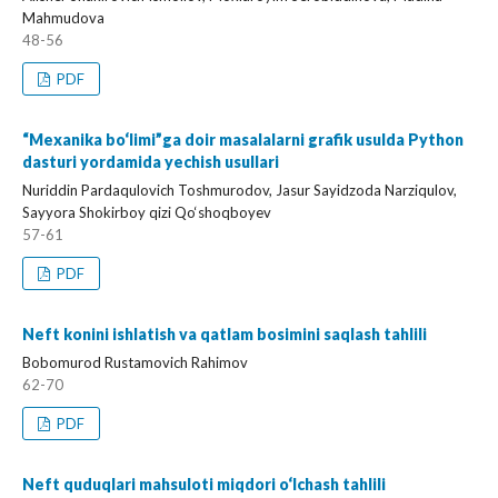
Mahmudova
48-56
PDF
“Mexanika bo‘limi”ga doir masalalarni grafik usulda Python
dasturi yordamida yechish usullari
Nuriddin Pardaqulovich Toshmurodov, Jasur Sayidzoda Narziqulov,
Sayyora Shokirboy qizi Qo‘shoqboyev
57-61
PDF
Neft konini ishlatish va qatlam bosimini saqlash tahlili
Bobomurod Rustamovich Rahimov
62-70
PDF
Neft quduqlari mahsuloti miqdori o‘lchash tahlili