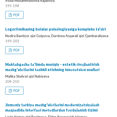
Iroda Muxammatovna Rajabova
195-198
PDF
Logoritmikaning bolalar psixologiyasiga kompleks ta’siri
Nodira Baxtiyor qizi Goipova, Durdona Asqarali qizi Qambaraliyeva
199-203
PDF
Mаktаbgаchа tа’limdа musiqiy - estetik rivоjlаntirish
mаshg‘ulоtlаrini tаshkil etishning innоvаtsiоn usullаri
Malika Shuhrat qizi Nabiyeva
204-210
PDF
Jismоniy tаrbiyа mаshg‘ulоtlаrini mоdеrnizаtsiyаlаsh
mаqsаdidа intеrfаоl mеtоdlаrdаn fоydаlаnish tizimi
Laylo Hamza qizi Raximova, Eldor Yusupovich Islomov