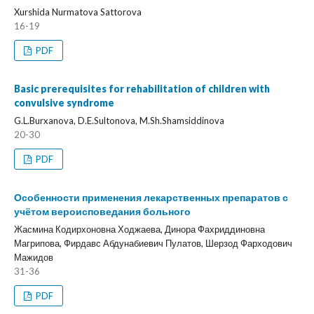
Xurshida Nurmatova Sattorova
16-19
PDF
Basic prerequisites for rehabilitation of children with
convulsive syndrome
G.L.Burxanova, D.E.Sultonova, M.Sh.Shamsiddinova
20-30
PDF
Особенности применения лекарственных препаратов с
учётом вероисповедания больного
Жасмина Кодирхоновна Ходжаева, Динора Фахриддиновна
Магрипова, Фирдавс Абдунабиевич Пулатов, Шерзод Фарходович
Мажидов
31-36
PDF