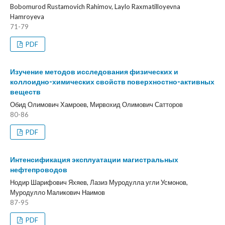
Bobomurod Rustamovich Rahimov, Laylo Raxmatilloyevna
Hamroyeva
71-79
PDF
Изучение методов исследования физических и
коллоидно-химических свойств поверхностно-активных
веществ
Обид Олимович Хамроев, Мирвохид Олимович Сатторов
80-86
PDF
Интенсификация эксплуатации магистральных
нефтепроводов
Нодир Шарифович Яхяев, Лазиз Муродулла угли Усмонов,
Муродулло Маликович Наимов
87-95
PDF