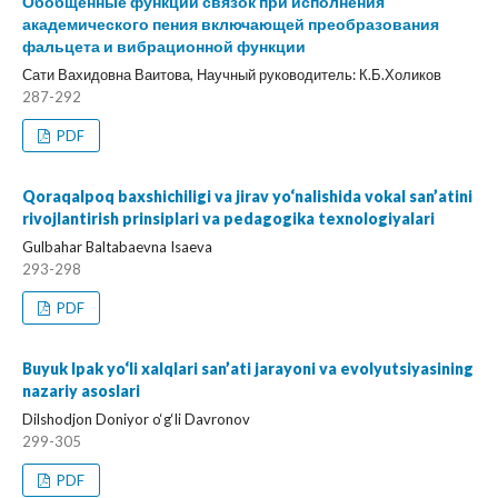
Обобщенные функции связок при исполнения
академического пения включающей преобразования
фальцета и вибрационной функции
Сати Вахидовна Ваитова, Научный руководитель: К.Б.Холиков
287-292
PDF
Qoraqalpoq baxshichiligi va jirav yo‘nalishida vokal san’atini
rivojlantirish prinsiplari va pedagogika texnologiyalari
Gulbahar Baltabaevna Isaeva
293-298
PDF
Buyuk Ipak yo‘li xalqlari san’ati jarayoni va evolyutsiyasining
nazariy asoslari
Dilshodjon Doniyor o‘g‘li Davronov
299-305
PDF