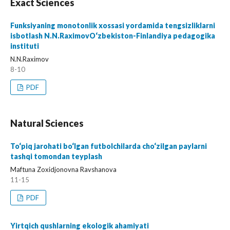
Exact Sciences
Funksiyaning monotonlik xossasi yordamida tengsizliklarni
isbotlash N.N.RaximovO‘zbekiston-Finlandiya pedagogika
instituti
N.N.Raximov
8-10
PDF
Natural Sciences
To‘piq jarohati bo‘lgan futbolchilarda cho‘zilgan paylarni
tashqi tomondan teyplash
Maftuna Zoxidjonovna Ravshanova
11-15
PDF
Yirtqich qushlarning ekologik ahamiyati