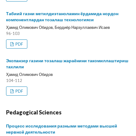
Табиий газни метилдиэтаноламин ёрдамида нордон
компонентлардан тозалаш технологияси
Ҳамид Олимович Обидов, Бердиёр Нарзуллаевич Исаев
96-103
PDF
Экспанзер газини тозалаш жараёнини такомиллаштириш
тахлили
Ҳамид Олимович Обидов
104-112
PDF
Pedagogical Sciences
Процесс исследования разными методами высшей
нервной деятельности