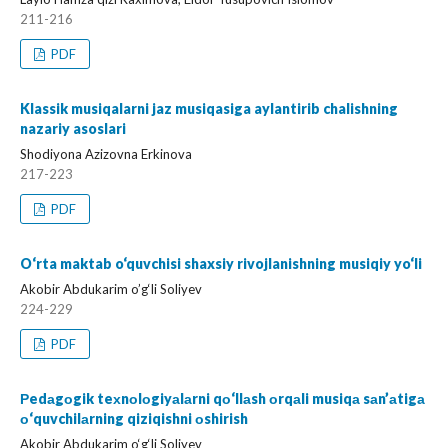
211-216
PDF
Klassik musiqalarni jaz musiqasiga aylantirib chalishning
nazariy asoslari
Shodiyona Azizovna Erkinova
217-223
PDF
O‘rta maktab o‘quvchisi shaxsiy rivojlanishning musiqiy yo‘li
Akobir Abdukarim o’g‘li Soliyev
224-229
PDF
Рedаgоgik teхnоlоgiyаlаrni qо‘llаsh оrqаli musiqа sаn’аtigа
о‘quvchilаrning qiziqishni оshirish
Akobir Abdukarim o‘g‘li Soliyev