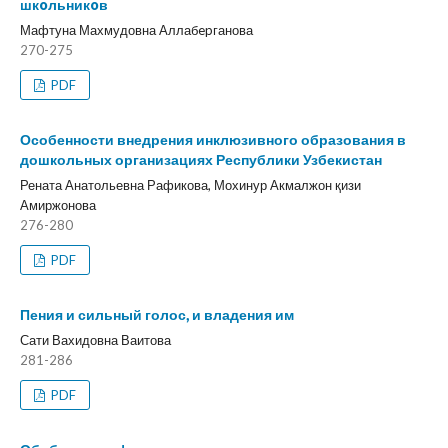
шкoльникoв
Мафтуна Махмудовна Аллабepганова
270-275
PDF
Особенности внедрения инклюзивного образования в
дошкольных организациях Республики Узбекистан
Рената Анатольевна Рафикова, Мохинур Акмалжон қизи
Амиржонова
276-280
PDF
Пения и сильный голос, и владения им
Сати Вахидовна Ваитова
281-286
PDF