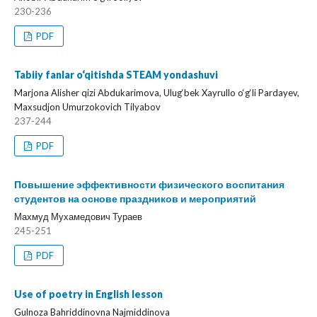
230-236
PDF
Tabiiy fanlar o‘qitishda STEAM yondashuvi
Marjona Alisher qizi Abdukarimova, Ulug‘bek Xayrullo o‘g‘li Pardayev,
Maxsudjon Umurzokovich Tilyabov
237-244
PDF
Повышение эффективности физического воспитания
студентов на основе праздников и мероприятий
Махмуд Мухамедович Тураев
245-251
PDF
Use of poetry in English lesson
Gulnoza Bahriddinovna Najmiddinova