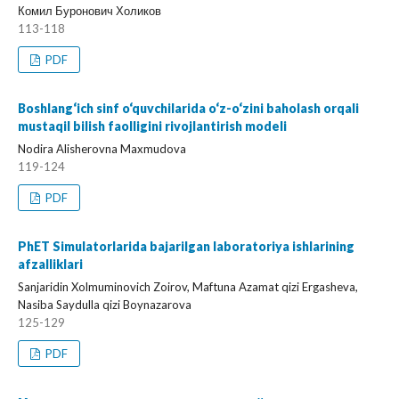
Комил Буронович Холиков
113-118
PDF
Boshlang‘ich sinf o‘quvchilarida o‘z-o‘zini baholash orqali
mustaqil bilish faolligini rivojlantirish modeli
Nodira Alisherovna Maxmudova
119-124
PDF
PhET Simulatorlarida bajarilgan laboratoriya ishlarining
afzalliklari
Sanjaridin Xolmuminovich Zoirov, Maftuna Azamat qizi Ergasheva,
Nasiba Saydulla qizi Boynazarova
125-129
PDF