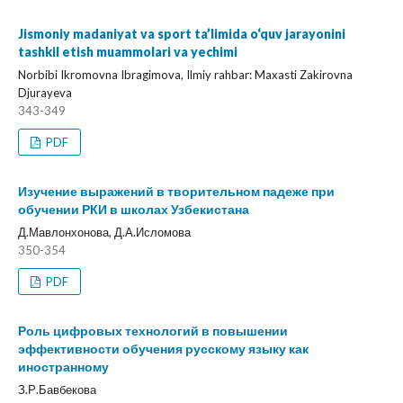
Jismoniy madaniyat va sport ta’limida o‘quv jarayonini
tashkil etish muammolari va yechimi
Norbibi Ikromovna Ibragimova, Ilmiy rahbar: Maxasti Zakirovna
Djurayeva
343-349
PDF
Изучение выражений в творительном падеже при
обучении РКИ в школах Узбекистана
Д.Мавлонхонова, Д.А.Исломова
350-354
PDF
Роль цифровых технологий в повышении
эффективности обучения русскому языку как
иностранному
З.Р.Бавбекова