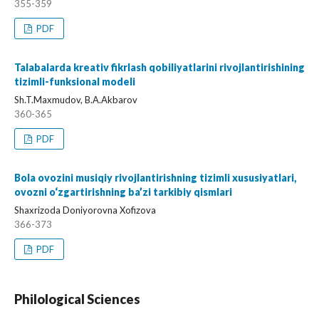
355-359
PDF
Talabalarda kreativ fikrlash qobiliyatlarini rivojlantirishining
tizimli-funksional modeli
Sh.T.Maxmudov, B.A.Akbarov
360-365
PDF
Bola ovozini musiqiy rivojlantirishning tizimli xususiyatlari,
ovozni o‘zgartirishning ba’zi tarkibiy qismlari
Shaxrizoda Doniyorovna Xofizova
366-373
PDF
Philological Sciences