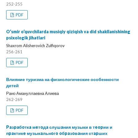
252-255
PDF
O‘smir o‘quvchilarda musiqiy qiziqish va did shakllanishining
psixologik jihatlari
Shaxrom Alisherovich Zulfiqorov
256-261
PDF
Влияние туризма на физиологические особенности
детей
Рано Амануллаевна Алиева
262-269
PDF
Paзpaбoткa мeтoдa слушaния музыки в тeopии и
пpaктикe музыкaльнoгo oбpaзoвaния стapших