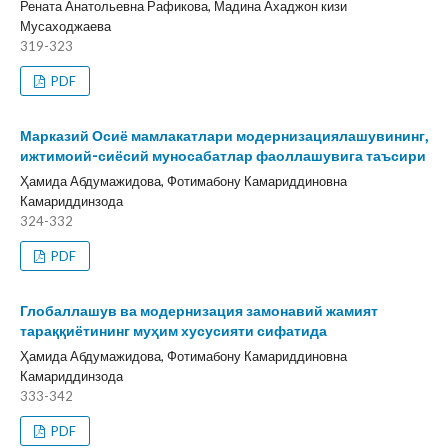
Рената Анатольевна Рафикова, Мадина Ахаджон кизи
Мусаходжаева
319-323
PDF
Марказий Осиё мамлакатлари модернизациялашувининг,
ижтимоий-сиёсий муносабатлар фаоллашувига таъсири
Ҳамида Абдумажидова, Фотимабону Камариддиновна
Камариддинзода
324-332
PDF
Глобаллашув ва модернизация замонавий жамият
тараққиётининг муҳим хусусияти сифатида
Ҳамида Абдумажидова, Фотимабону Камариддиновна
Камариддинзода
333-342
PDF